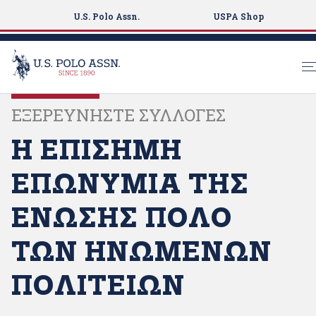
U.S. Polo Assn.
USPA Shop
S
ΕΞΕΡΕΥΝΗΣΤΕ ΣΥΛΛΟΓΕΣ
k
i
Η ΕΠΙΣΗΜΗ
p
t
ΕΠΩΝΥΜΙΑ ΤΗΣ
o
m
ΕΝΩΣΗΣ ΠΟΛΟ
a
i
ΤΩΝ ΗΝΩΜΕΝΩΝ
n
c
ΠΟΛΙΤΕΙΩΝ
o
n