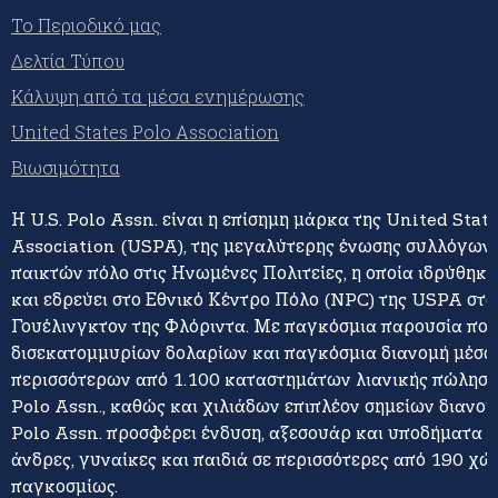
Το Περιοδικό μας
Δελτία Τύπου
Κάλυψη από τα μέσα ενημέρωσης
United States Polo Association
Βιωσιμότητα
Η U.S. Polo Assn. είναι η επίσημη μάρκα της United Stat
Association (USPA), της μεγαλύτερης ένωσης συλλόγων 
παικτών πόλο στις Ηνωμένες Πολιτείες, η οποία ιδρύθηκε
και εδρεύει στο Εθνικό Κέντρο Πόλο (NPC) της USPA στο
Γουέλινγκτον της Φλόριντα. Με παγκόσμια παρουσία πο
δισεκατομμυρίων δολαρίων και παγκόσμια διανομή μέσω
περισσότερων από 1.100 καταστημάτων λιανικής πώλησης
Polo Assn., καθώς και χιλιάδων επιπλέον σημείων διανομή
Polo Assn. προσφέρει ένδυση, αξεσουάρ και υποδήματα γ
άνδρες, γυναίκες και παιδιά σε περισσότερες από 190 χώ
παγκοσμίως.