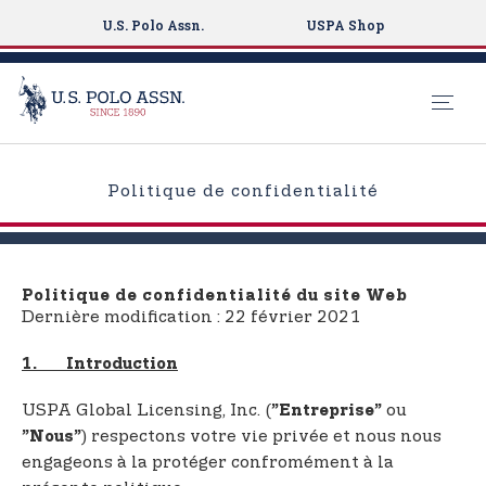
U.S. Polo Assn.
USPA Shop
S
k
Politique de confidentialité
i
p
t
o
Politique de confidentialité du site Web
m
Dernière modification : 22 février 2021
a
i
1. Introduction
n
USPA Global Licensing, Inc. (
ou
”Entreprise”
c
) respectons votre vie privée et nous nous
”Nous”
o
engageons à la protéger confromément à la
n