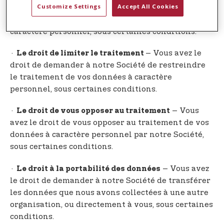
Customize Settings
Accept All Cookies
– Vous avez le droit de
· Le droit à l’effacement
demander à notre Société d’effacer vos données à
caractère personnel, sous certaines conditions.
·
– Vous avez le
Le droit de limiter le traitement
droit de demander à notre Société de restreindre
le traitement de vos données à caractère
personnel, sous certaines conditions.
·
– Vous
Le droit de vous opposer au traitement
avez le droit de vous opposer au traitement de vos
données à caractère personnel par notre Société,
sous certaines conditions.
·
– Vous avez
Le droit à la portabilité des données
le droit de demander à notre Société de transférer
les données que nous avons collectées à une autre
organisation, ou directement à vous, sous certaines
conditions.