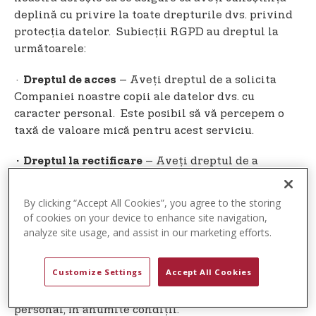
deplină cu privire la toate drepturile dvs. privind
protecția datelor. Subiecții RGPD au dreptul la
următoarele:
·
– Aveți dreptul de a solicita
Dreptul de acces
Companiei noastre copii ale datelor dvs. cu
caracter personal. Este posibil să vă percepem o
taxă de valoare mică pentru acest serviciu.
– Aveți dreptul de a
· Dreptul la rectificare
solicita Companiei noastre să corecteze orice
informații pe care le considerați incorecte. De
By clicking “Accept All Cookies”, you agree to the storing
asemenea, aveţi dreptul de a solicita Companiei
of cookies on your device to enhance site navigation,
noastre să completeze informaţiile pe care le
analyze site usage, and assist in our marketing efforts.
consideraţi incomplete.
Customize Settings
Accept All Cookies
– Aveți dreptul de a solicita
· Dreptul la ștergere
Companiei să vă șteargă datele cu caracter
personal, în anumite condiții.