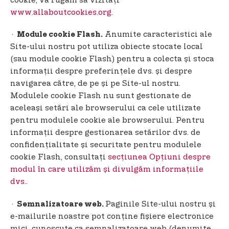
cookie, vă rugăm să vizitați
www.allaboutcookies.org
.
·
Anumite caracteristici ale
Module cookie Flash.
Site-ului nostru pot utiliza obiecte stocate local
(sau module cookie Flash) pentru a colecta și stoca
informații despre preferințele dvs. și despre
navigarea către, de pe și pe Site-ul nostru.
Modulele cookie Flash nu sunt gestionate de
aceleași setări ale browserului ca cele utilizate
pentru modulele cookie ale browserului. Pentru
informații despre gestionarea setărilor dvs. de
confidențialitate și securitate pentru modulele
cookie Flash, consultați
secțiunea Opțiuni despre
modul în care utilizăm și divulgăm informațiile
dvs.
.
·
Paginile Site-ului nostru și
Semnalizatoare web.
e-mailurile noastre pot conține fișiere electronice
mici, cunoscute ca semnalizatoare web (denumite