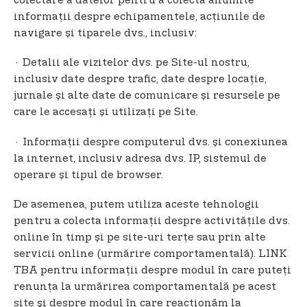
colectare a datelor pentru a colecta anumite
informații despre echipamentele, acțiunile de
navigare și tiparele dvs., inclusiv:
· Detalii ale vizitelor dvs. pe Site-ul nostru,
inclusiv date despre trafic, date despre locație,
jurnale și alte date de comunicare și resursele pe
care le accesați și utilizați pe Site.
· Informații despre computerul dvs. și conexiunea
la internet, inclusiv adresa dvs. IP, sistemul de
operare și tipul de browser.
De asemenea, putem utiliza aceste tehnologii
pentru a colecta informații despre activitățile dvs.
online în timp și pe site-uri terțe sau prin alte
servicii online (urmărire comportamentală). LINK
TBA pentru informaţii despre modul în care puteţi
renunţa la urmărirea comportamentală pe acest
site şi despre modul în care reacţionăm la