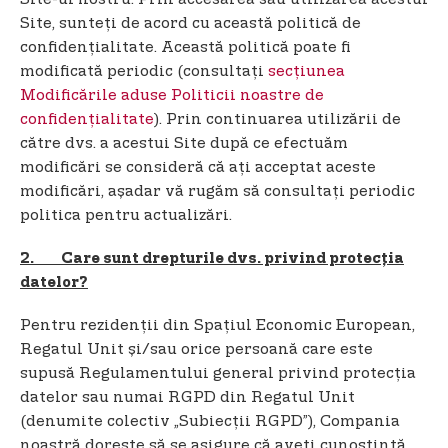
Site, sunteți de acord cu această politică de
confidențialitate. Această politică poate fi
modificată periodic (consultați
secțiunea
Modificările aduse Politicii noastre de
confidențialitate
). Prin continuarea utilizării de
către dvs. a acestui Site după ce efectuăm
modificări se consideră că ați acceptat aceste
modificări, așadar vă rugăm să consultați periodic
politica pentru actualizări.
2. Care sunt drepturile dvs. privind protecția
datelor?
Pentru rezidenții din Spațiul Economic European,
Regatul Unit și/sau orice persoană care este
supusă Regulamentului general privind protecția
datelor sau numai RGPD din Regatul Unit
(denumite colectiv „Subiecții RGPD”), Compania
noastră dorește să se asigure că aveți cunoștință