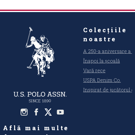
Colecțiile
noastre
A 250-a aniversare a 
Înapoi la școală
Vară rece
USPA Denim Co.
Inspirat de jucătorul 
Află mai multe