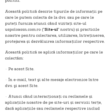
politici.
t
e
Această politică descrie tipurile de informații pe
n
care le putem colecta de la dvs. sau pe care le
t
puteți furniza atunci când vizitați site-ul
uspoloassn.com.ro (”
” nostru) și practicile
Site-ul
noastre pentru colectarea, utilizarea, întreținerea,
protejarea și dezvăluirea informațiilor respective.
Această politică se aplică informațiilor pe care le
colectăm:
· Pe acest Site.
· În e-mail, text şi alte mesaje electronice între
dvs. şi acest Site.
· Atunci când interacționați cu reclamele și
aplicațiile noastre de pe site-uri și servicii terțe,
dacă aplicaţiile sau reclamele respective includ