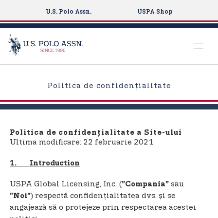
U.S. Polo Assn.
USPA Shop
S
k
Politica de confidențialitate
i
p
t
o
Politica de confidențialitate a Site-ului
m
Ultima modificare: 22 februarie 2021
a
i
1. Introduction
n
USPA Global Licensing, Inc. (
sau
”Compania”
c
) respectă confidențialitatea dvs. și se
”Noi”
o
angajează să o protejeze prin respectarea acestei
n