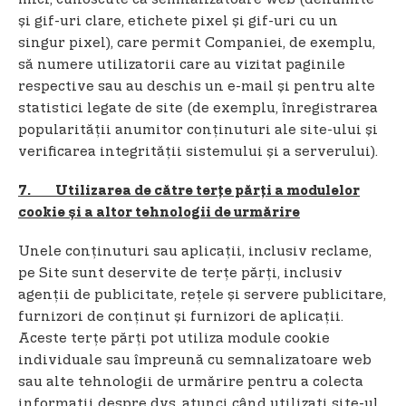
și gif-uri clare, etichete pixel și gif-uri cu un
singur pixel), care permit Companiei, de exemplu,
să numere utilizatorii care au vizitat paginile
respective sau au deschis un e-mail și pentru alte
statistici legate de site (de exemplu, înregistrarea
popularității anumitor conținuturi ale site-ului și
verificarea integrității sistemului și a serverului).
7. Utilizarea de către terțe părți a modulelor
cookie și a altor tehnologii de urmărire
Unele conținuturi sau aplicații, inclusiv reclame,
pe Site sunt deservite de terțe părți, inclusiv
agenții de publicitate, rețele și servere publicitare,
furnizori de conținut și furnizori de aplicații.
Aceste terțe părți pot utiliza module cookie
individuale sau împreună cu semnalizatoare web
sau alte tehnologii de urmărire pentru a colecta
informații despre dvs. atunci când utilizați site-ul