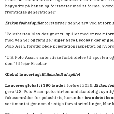
firma, der administrerer og markedsfører brandet U.S.
begyndte på banen og fortsætter med at forme, hvordan
fremtidige generationer.”
forstærker denne arv ved at forbin
Et ikon født af spillet
”Poloshirten blev designet til spillet med et reelt fo
med venner og familie,”
siger Nico Escobar, der er gl
Polo Assn. forstår både præstationsaspektet, og hvor
”U.S. Polo Assn.’s autentiske forbindelse til sporten 
den,” tilføjer Escobar.
Global lancering
: Et ikon født af spillet
i foråret 2026.
Lanceres globalt i 190 lande
Et ikon fød
gøre U.S. Polo Assn.-poloshirten umiskendeligt synlig
fokusområder for poloshirts, herunder
brandets ikon
sortimentet gennem dristige farvefortællinger, klar k