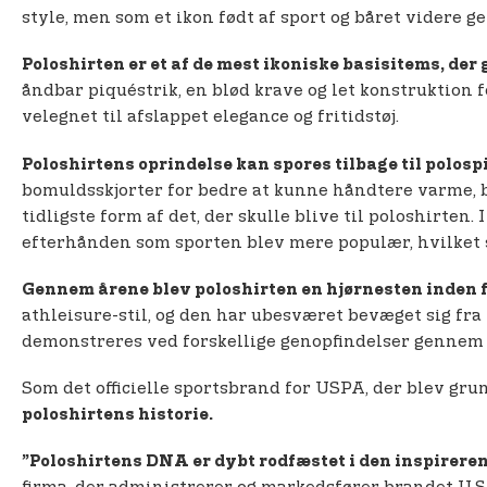
style, men som et ikon født af sport og båret videre 
Poloshirten er et af de mest ikoniske basisitems, der 
åndbar piquéstrik, en blød krave og let konstruktion 
velegnet til afslappet elegance og fritidstøj.
Poloshirtens oprindelse kan spores tilbage til polosp
bomuldsskjorter for bedre at kunne håndtere varme, b
tidligste form af det, der skulle blive til poloshirte
efterhånden som sporten blev mere populær, hvilket s
Gennem årene blev poloshirten en hjørnesten inden fo
athleisure-stil, og den har ubesværet bevæget sig f
demonstreres ved forskellige genopfindelser gennem å
Som det officielle sportsbrand for USPA, der blev gru
poloshirtens historie.
”Poloshirtens DNA er dybt rodfæstet i den inspireren