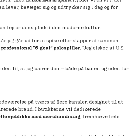
llars. ”Med
hylder vi en arv, der
Et ikon født af spillet
 lever, bevæger sig og udtrykker sig i dag og for
en fejrer dens plads i den moderne kultur.
år jeg går ud for at spise eller slapper af sammen
. ”Jeg elsker, at U.S.
professionel ”6-goal” polospiller
unden til, at jeg bærer den – både på banen og uden for
deværelse på tværs af flere kanaler, designet til at
irerede brand. I butikkerne vil dedikerede
, fremhæve hele
elle øjeblikke med merchandising