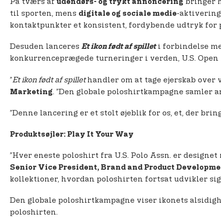
På tværs af
bringer h
udendørs- og trykt annoncering
til sporten, mens
-aktiverin
digitale og sociale medie
kontaktpunkter et konsistent, fordybende udtryk for 
Desuden lanceres
i forbindelse me
Et ikon født af spillet
konkurrenceprægede turneringer i verden, U.S. Open 
”
Et ikon født af spillet
handler om at tage ejerskab over v
. ”Den globale poloshirtkampagne samler ar
Marketing
”Denne lancering er et stolt øjeblik for os, et, der bri
Produktsøjler: Play It Your Way
”Hver eneste poloshirt fra U.S. Polo Assn. er designet
Senior Vice President, Brand and Product Developme
kollektioner, hvordan poloshirten fortsat udvikler sig
Den globale poloshirtkampagne viser ikonets alsidi
poloshirten.