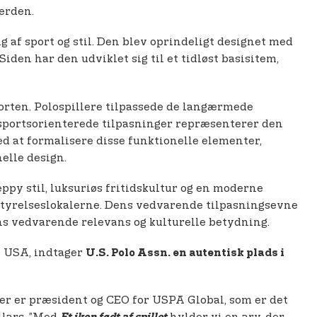
verden.
g af sport og stil. Den blev oprindeligt designet med
den har den udviklet sig til et tidløst basisitem,
porten. Polospillere tilpassede de langærmede
 sportsorienterede tilpasninger repræsenterer den
med at formalisere disse funktionelle elementer,
elle design.
ppy stil, luksuriøs fritidskultur og en moderne
styrelseslokalerne. Dens vedvarende tilpasningsevne
ns vedvarende relevans og kulturelle betydning.
 i USA, indtager
U.S. Polo Assn. en autentisk plads i
der er præsident og CEO for USPA Global, som er det