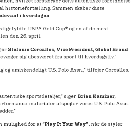
banen, hvilket forstærker dens autentiske forbindelse
al historiefortælling. Sammen skaber disse
.
relevant i hverdagen
estigefyldte USPA Gold Cup® og en af de mest
en den 26. april.
iger
Stefanie Coroalles, Vice President, Global Brand
evæger sig ubesværet fra sport til hverdagsliv.”
g og umiskendeligt U.S. Polo Assn.,” tilføjer Coroalles.
autentiske sportsdetaljer,” siger
Brian Kaminer,
erformance-materialer afspejler vores U.S. Polo Assn.-
ødder.”
en mulighed for at
, når de styler
”Play It Your Way”