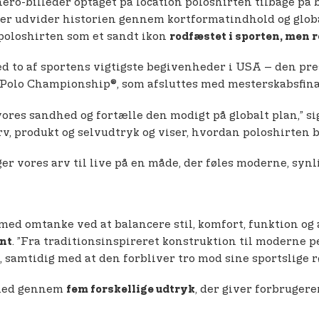
ero-billeder optaget på location poloshirten tilbage på 
ger udvider historien gennem kortformatindhold og glob
poloshirten som et sandt ikon
rodfæstet i sporten, men 
d to af sportens vigtigste begivenheder i USA – den pr
Polo Championship®, som afsluttes med mesterskabsfinal
ores sandhed og fortælle den modigt på globalt plan,” s
v, produkt og selvudtryk og viser, hvordan poloshirten b
nger vores arv til live på en måde, der føles moderne, synli
 med omtanke ved at balancere stil, komfort, funktion og 
. ”Fra traditionsinspireret konstruktion til moderne p
nt
, samtidig med at den forbliver tro mod sine sportslige r
ghed gennem
, der giver forbruger
fem forskellige udtryk