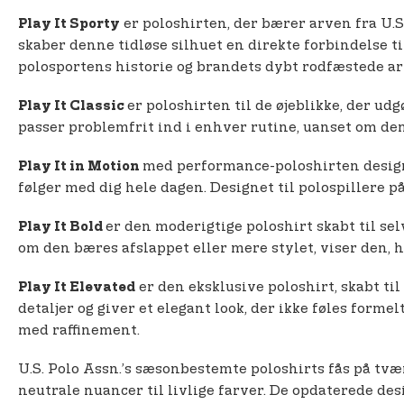
er poloshirten, der bærer arven fra U.S
Play It Sporty
skaber denne tidløse silhuet en direkte forbindelse til
polosportens historie og brandets dybt rodfæstede ar
er poloshirten til de øjeblikke, der ud
Play It Classic
passer problemfrit ind i enhver rutine, uanset om den e
med performance-poloshirten design
Play It in Motion
følger med dig hele dagen. Designet til polospillere 
er den moderigtige poloshirt skabt til sel
Play It Bold
om den bæres afslappet eller mere stylet, viser den, 
er den eksklusive poloshirt, skabt ti
Play It Elevated
detaljer og giver et elegant look, der ikke føles form
med raffinement.
U.S. Polo Assn.’s sæsonbestemte poloshirts fås på tvæ
neutrale nuancer til livlige farver. De opdaterede de