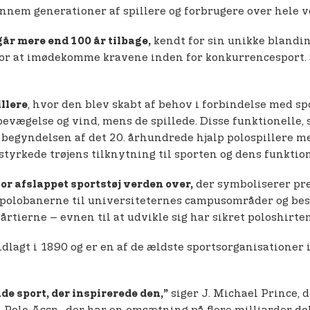
gennem generationer af spillere og forbrugere over hele 
kendt for sin unikke blandin
går mere end 100 år tilbage,
for at imødekomme kravene inden for konkurrencesport. Si
, hvor den blev skabt af behov i forbindelse med s
illere
evægelse og vind, mens de spillede. Disse funktionelle,
n. I begyndelsen af det 20. århundrede hjalp polospillere 
tyrkede trøjens tilknytning til sporten og dens funktion
der symboliserer pre
r afslappet sportstøj verden over,
ra polobanerne til universiteternes campusområder og be
rtierne – evnen til at udvikle sig har sikret poloshirte
ndlagt i 1890 og er en af de ældste sportsorganisationer
siger J. Michael Prince, 
de sport, der inspirerede den,”