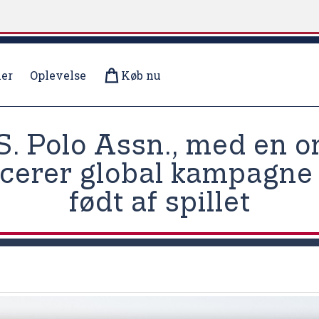
er
Oplevelse
Køb nu
S. Polo Assn., med en o
ncerer global kampagne 
født af spillet