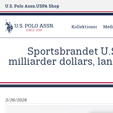
U.S. Polo Assn.
USPA Shop
Kollektioner
Medi
S
k
Sportsbrandet U.
i
p
milliarder dollars, la
t
o
m
a
i
n
3/26/2026
c
o