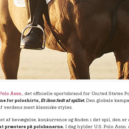
 Polo Assn.
, det officielle sportsbrand for United States 
Den globale kampag
e for poloshirts,
Et ikon født af spillet
.
af verdens mest klassiske styles.
 af bevægelse, konkurrence og ånden i det spil, den er 
I dag hylder U.S. Polo Assn.
e at præstere på polobanerne.