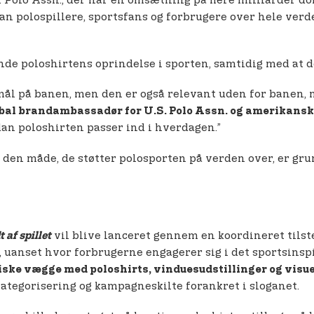
 Polo Assn., der har en omsætning på flere milliarder do
 polospillere, sportsfans og forbrugere over hele verden
de poloshirtens oprindelse i sporten, samtidig med at d
rmål på banen, men den er også relevant uden for banen, n
obal brandambassadør for U.S. Polo Assn. og amerikansk 
dan poloshirten passer ind i hverdagen.”
og den måde, de støtter polosporten på verden over, er gr
vil blive lanceret gennem en koordineret tilste
t af spillet
, uanset hvor forbrugerne engagerer sig i det sportsinsp
iske vægge med poloshirts, vinduesudstillinger og visu
ategorisering og kampagneskilte forankret i sloganet.