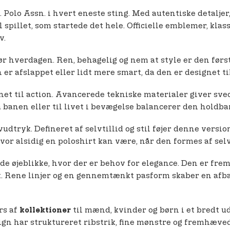
. Polo Assn. i hvert eneste sting. Med autentiske detalj
 spillet, som startede det hele. Officielle emblemer, klas
v.
gør hverdagen. Ren, behagelig og nem at style er den først
r afslappet eller lidt mere smart, da den er designet til
et til action. Avancerede tekniske materialer giver sve
på banen eller til livet i bevægelse balancerer den holdb
vudtryk. Defineret af selvtillid og stil føjer denne versi
hvor alsidig en poloshirt kan være, når den formes af sel
l de øjeblikke, hvor der er behov for elegance. Den er f
elt. Rene linjer og en gennemtænkt pasform skaber en afba
rs af
til mænd, kvinder og børn i et bredt udv
kollektioner
sign har struktureret ribstrik, fine mønstre og fremhæved