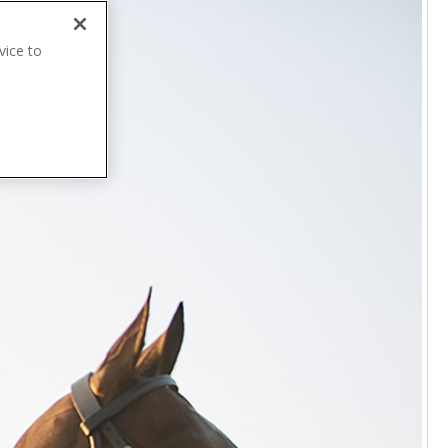
vice to
.