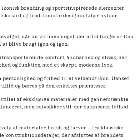
er, ikonisk branding og sportsinspirerede elementer
siske snit og traditionelle designdetaljer hylder
evalget, når du vil have noget, der altid fungerer. Den
 at blive brugt igen og igen.
dtransporterende komfort, åndbarhed og stræk, der
arhed og funktion med et skarpt, moderne look.
on personlighed og frihed til et velkendt ikon. Uanset
vtillid og bæres på den enkeltes præmisser.
remstillet af eksklusive materialer med gennemtænkte
lanceret, men selvsikker stil, der balancerer lethed
alg af materialer, finish og farver – fra klassiske,
e konstruktionsdetaljer, der afsluttes af brandets