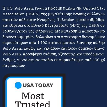
Η U.S. Polo Assn. είναι η επίσημη μάρκα της United Stat
Association (USPA), της μεγαλύτερης ένωσης συλλόγων 
παικτών πόλο στις Ηνωμένες Πολιτείες, η οποία ιδρύθηκε
και εδρεύει στο Εθνικό Κέντρο Πόλο (NPC) της USPA στο
Γουέλινγκτον της Φλόριντα. Με παγκόσμια παρουσία πο
δισεκατομμυρίων δολαρίων και παγκόσμια διανομή μέσω
περισσότερων από 1.100 καταστημάτων λιανικής πώλησης
Polo Assn., καθώς και χιλιάδων επιπλέον σημείων διανομή
Polo Assn. προσφέρει ένδυση, αξεσουάρ και υποδήματα γ
άνδρες, γυναίκες και παιδιά σε περισσότερες από 190 χώ
παγκοσμίως.