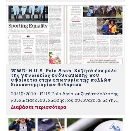
στα νέα διαδραστικά και εμπνευσμένα από τον
αθλητισμό καταστήματα ενέργειας "υψηλών
στόχων".
WWD: Η U.S. Polo Assn. Συζητά τον ρόλο
της γυναικείας ενδυνάμωσης που
υφαίνεται στην επωνυμία της πολλών
δισεκατομμυρίων δολαρίων
29/10/2019 - Η US Polo Assn. συζητά τον ρόλο της
γυναικείας ενδυνάμωσης που συνδυάζεται με την
Διαβάστε περισσότερα
επωνυμία της πολλών δισεκατομμυρίων δολαρίων
και το γιατί το πόλο είναι ένα «άθλημα ίσων».