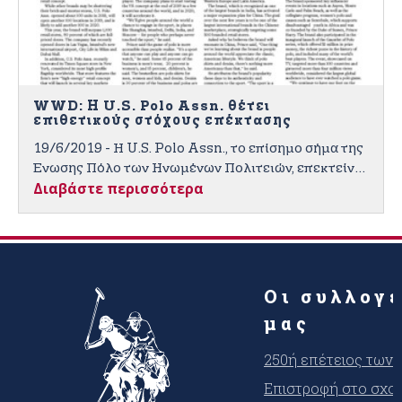
WWD: Η U.S. Polo Assn. θέτει
επιθετικούς στόχους επέκτασης
19/6/2019 - Η U.S. Polo Assn., το επίσημο σήμα της
Ένωσης Πόλο των Ηνωμένων Πολιτειών, επεκτείνει
Διαβάστε περισσότερα
επιθετικά τον στόλο λιανικής της, με ορισμένα
καταστήματα να διαθέτουν μια ιδέα λιανικής
«υψηλής ενέργειας».
Οι συλλογ
μας
250ή επέτειος των
Επιστροφή στο σχο