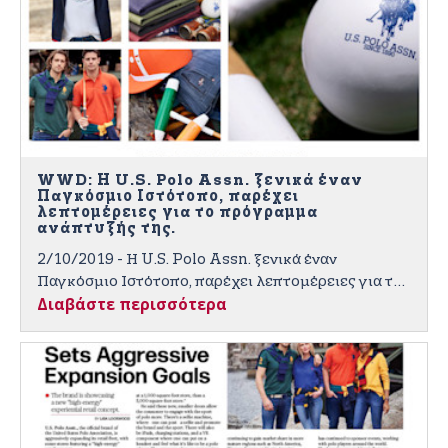
WWD: Η U.S. Polo Assn. ξενικά έναν
Παγκόσμιο Ιστότοπο, παρέχει
λεπτομέρειες για το πρόγραμμα
ανάπτυξής της.
2/10/2019 - Η U.S. Polo Assn. ξενικά έναν
Παγκόσμιο Ιστότοπο, παρέχει λεπτομέρειες για το
Διαβάστε περισσότερα
πρόγραμμα ανάπτυξής της. Ο νέος ιστότοπος θα
ξεκινήσει σε 100 χώρες τους επόμενους 24 μήνες
και θα ξεκινήσει μια διεθνή στρατηγική ανάπτυξης
σε 180 χώρες.