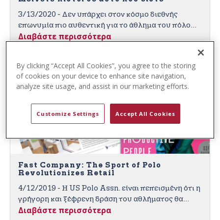
t
3/13/2020 - Δεν υπάρχει στον κόσμο διεθνής
e
επωνυμία πιο αυθεντική για το άθλημα του πόλο
n
Διαβάστε περισσότερα
από την U.S. Polo Assn., το επίσημο σήμα της
t
Ένωσης Πόλο των Ηνωμένων Πολιτειών.
By clicking “Accept All Cookies”, you agree to the storing
of cookies on your device to enhance site navigation,
analyze site usage, and assist in our marketing efforts.
Customize Settings
Accept All Cookies
Fast Company: The Sport of Polo
Revolutionizes Retail
4/12/2019 - Η US Polo Assn. είναι πεπεισμένη ότι η
γρήγορη και ξέφρενη δράση του αθλήματος θα
Διαβάστε περισσότερα
προσελκύσει τους καταναλωτές σε όλο τον κόσμο