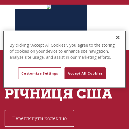
t
e
n
t
By clicking “Accept All Cookies”, you agree to the storing
of cookies on your device to enhance site navigation,
analyze site usage, and assist in our marketing efforts.
НАРОДЖЕНІ ДЛЯ ГРИ
Customize Settings
Accept All Cookies
250-ТА
РІЧНИЦЯ США
Переглянути колекцію