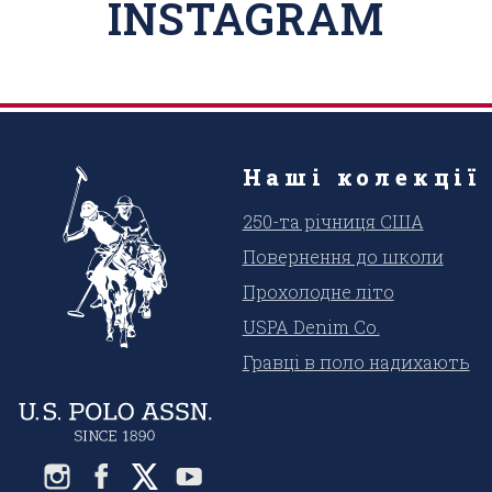
INSTAGRAM
Наші колекції
250-та річниця США
Повернення до школи
Прохолодне літо
USPA Denim Co.
Гравці в поло надихають