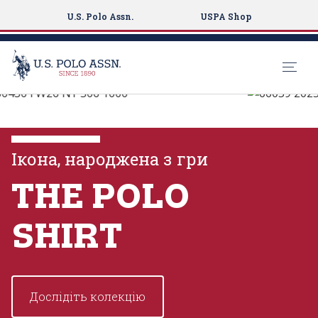
U.S. Polo Assn.
USPA Shop
U.S. Polo Assn.
S
k
ПЕРЕГЛЯНУТИ
i
КОЛЕКЦІЇ
p
Ікона, народжена з гри
t
o
THE POLO
ПЕРЕГЛЯНУТИ БІЛЬШЕ
m
a
SHIRT
i
n
c
o
Дослідіть колекцію
n