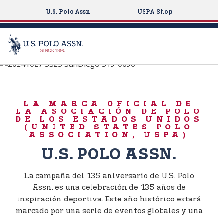
U.S. Polo Assn.
USPA Shop
NACIDO PARA JUGAR
S
k
135 ANIVERSARIO
i
LA MARCA OFICIAL DE
p
LA ASOCIACIÓN DE POLO
t
DE LOS ESTADOS UNIDOS
(UNITED STATES POLO
o
ASSOCIATION, USPA)
m
U.S. POLO ASSN.
a
i
n
La campaña del 135 aniversario de U.S. Polo
c
Assn. es una celebración de 135 años de
o
inspiración deportiva. Este año histórico estará
n
marcado por una serie de eventos globales y una