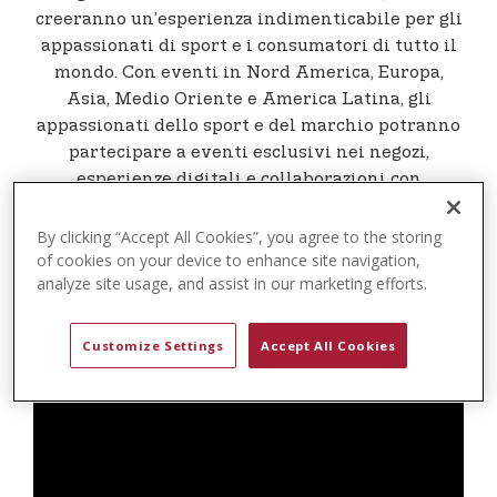
t
creeranno un’esperienza indimenticabile per gli
e
appassionati di sport e i consumatori di tutto il
n
mondo. Con eventi in Nord America, Europa,
t
Asia, Medio Oriente e America Latina, gli
appassionati dello sport e del marchio potranno
partecipare a eventi esclusivi nei negozi,
esperienze digitali e collaborazioni con
influencer e atleti, tutti impegnati a celebrare
l’eredità e il futuro dello sport.
By clicking “Accept All Cookies”, you agree to the storing
of cookies on your device to enhance site navigation,
analyze site usage, and assist in our marketing efforts.
Customize Settings
Accept All Cookies