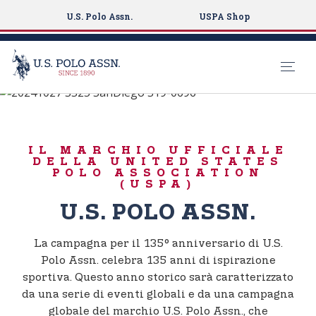
U.S. Polo Assn.
USPA Shop
BORN TO PLAY
S
k
135°
i
ANNIVERSARIO
IL MARCHIO UFFICIALE
p
DELLA UNITED STATES
t
POLO ASSOCIATION
(USPA)
o
m
U.S. POLO ASSN.
a
i
La campagna per il 135° anniversario di U.S.
n
Polo Assn. celebra 135 anni di ispirazione
c
sportiva. Questo anno storico sarà caratterizzato
o
da una serie di eventi globali e da una campagna
n
globale del marchio U.S. Polo Assn., che