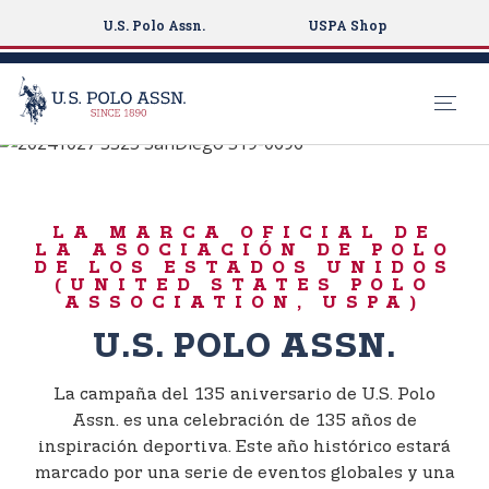
U.S. Polo Assn.
USPA Shop
NACIDO PARA JUGAR
S
k
135 ANIVERSARIO
i
LA MARCA OFICIAL DE
p
LA ASOCIACIÓN DE POLO
t
DE LOS ESTADOS UNIDOS
(UNITED STATES POLO
o
ASSOCIATION, USPA)
m
U.S. POLO ASSN.
a
i
n
La campaña del 135 aniversario de U.S. Polo
c
Assn. es una celebración de 135 años de
o
inspiración deportiva. Este año histórico estará
n
marcado por una serie de eventos globales y una