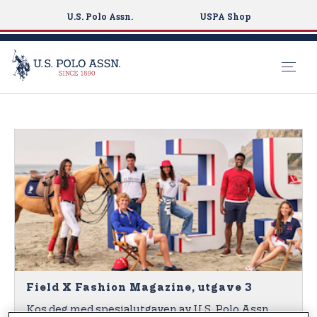
U.S. Polo Assn.
USPA Shop
S
k
i
p
t
o
m
a
i
n
c
o
Field X Fashion Magazine, utgave 3
n
Kos deg med spesialutgaven av U.S. Polo Assn.