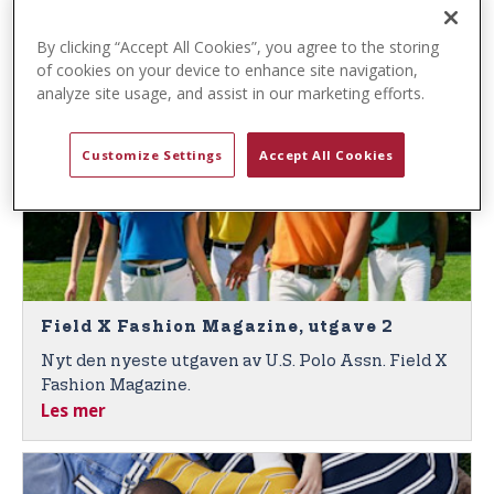
t
Field X Fashion Magazine, nummer 3, i anledning
e
Les mer
135-årsjubileet.
By clicking “Accept All Cookies”, you agree to the storing
n
of cookies on your device to enhance site navigation,
t
analyze site usage, and assist in our marketing efforts.
Customize Settings
Accept All Cookies
Field X Fashion Magazine, utgave 2
Nyt den nyeste utgaven av U.S. Polo Assn. Field X
Fashion Magazine.
Les mer