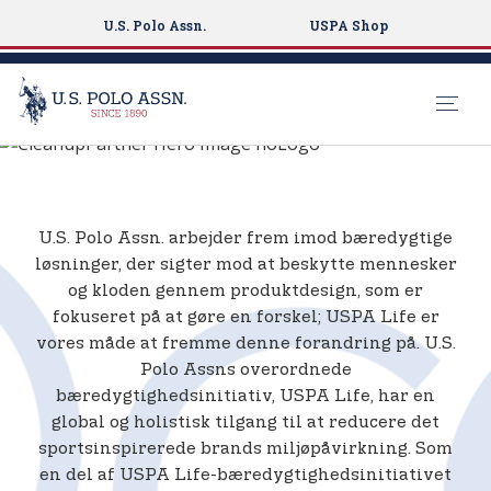
U.S. Polo Assn.
USPA Shop
4OCEAN X U.S.
S
POLO ASSN.
k
i
p
U.S. Polo Assn. arbejder frem imod bæredygtige
t
løsninger, der sigter mod at beskytte mennesker
o
og kloden gennem produktdesign, som er
m
fokuseret på at gøre en forskel; USPA Life er
a
vores måde at fremme denne forandring på. U.S.
i
Polo Assns overordnede
n
bæredygtighedsinitiativ, USPA Life, har en
c
global og holistisk tilgang til at reducere det
o
sportsinspirerede brands miljøpåvirkning. Som
n
en del af USPA Life-bæredygtighedsinitiativet