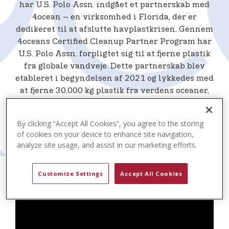
t
har U.S. Polo Assn. indgået et partnerskab med
e
4ocean – en virksomhed i Florida, der er
n
dedikeret til at afslutte havplastkrisen. Gennem
t
4oceans Certified Cleanup Partner Program har
U.S. Polo Assn. forpligtet sig til at fjerne plastik
fra globale vandveje. Dette partnerskab blev
etableret i begyndelsen af 2021 og lykkedes med
at fjerne 30.000 kg plastik fra verdens oceaner,
floder og kystlinjer i det første år og over 75.000
kg i 2022. Nu har de to organisationer i deres
By clicking “Accept All Cookies”, you agree to the storing
tredje år kollektivt fjernet over 107.500 kg over
of cookies on your device to enhance site navigation,
hele verden gennem partnerskabet.
analyze site usage, and assist in our marketing efforts.
Customize Settings
Accept All Cookies