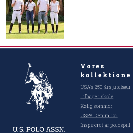
Vores
kollektione
USA's 250-års jubilæu
Tilbage i skole
Kølig sommer
USPA Denim Co.
Inspireret af polospill