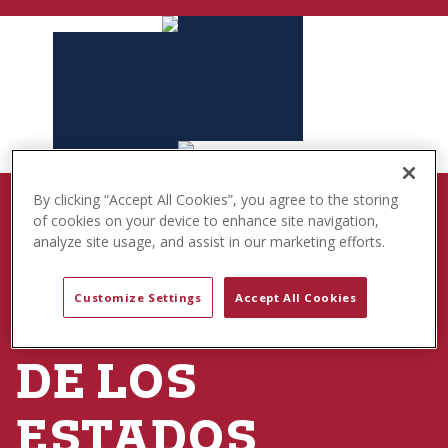
t
e
n
t
By clicking “Accept All Cookies”, you agree to the storing
NACIDO PARA JUGAR
of cookies on your device to enhance site navigation,
analyze site usage, and assist in our marketing efforts.
250.º
Customize Settings
Accept All Cookies
ANIVERSARIO
DE LOS
ESTADOS