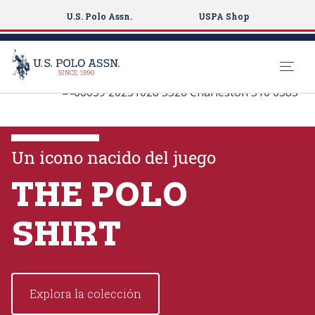
U.S. Polo Assn.
USPA Shop
U.S. Polo Assn.
S
k
EXPLORA LAS
i
COLECCIONES
p
Un icono nacido del juego
t
o
THE POLO
VER MÁS
m
a
SHIRT
i
n
c
o
Explora la colección
n