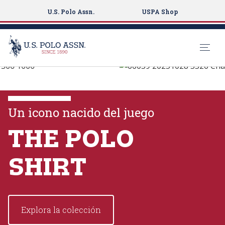
U.S. Polo Assn.
USPA Shop
U.S. Polo Assn.
S
k
EXPLORA LAS
i
COLECCIONES
p
Un icono nacido del juego
t
o
THE POLO
VER MÁS
m
a
SHIRT
i
n
c
o
Explora la colección
n