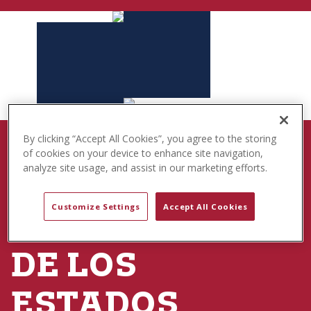
t
e
n
t
By clicking “Accept All Cookies”, you agree to the storing
NACIDO PARA JUGAR
of cookies on your device to enhance site navigation,
analyze site usage, and assist in our marketing efforts.
250.º
Customize Settings
Accept All Cookies
ANIVERSARIO
DE LOS
ESTADOS