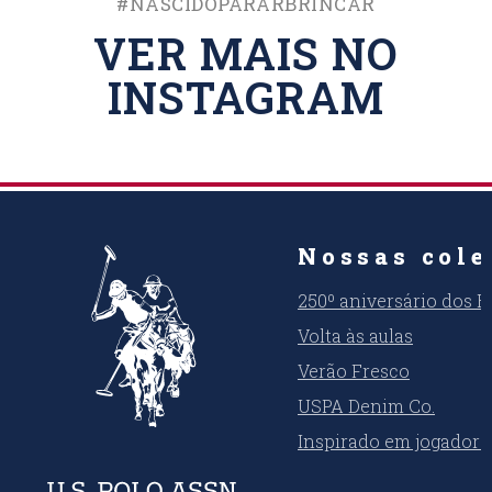
#Nascidopararbrincar
VER MAIS NO
INSTAGRAM
Nossas cole
250º aniversário dos 
Volta às aulas
Verão Fresco
USPA Denim Co.
Inspirado em jogadore