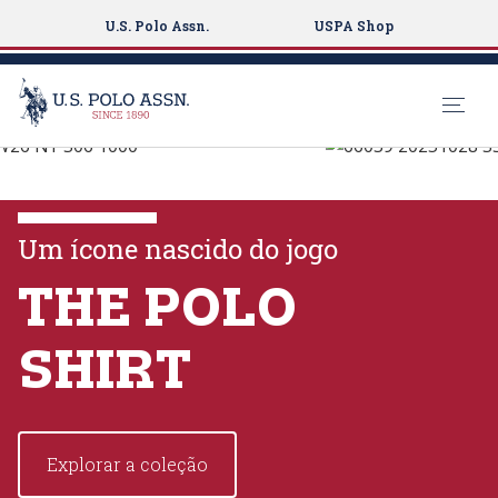
U.S. Polo Assn.
USPA Shop
A U.S. Polo Assn.
S
k
EXPLORE AS
i
COLEÇÕES
p
Um ícone nascido do jogo
t
o
THE POLO
VER MAIS
m
a
SHIRT
i
n
c
o
Explorar a coleção
n