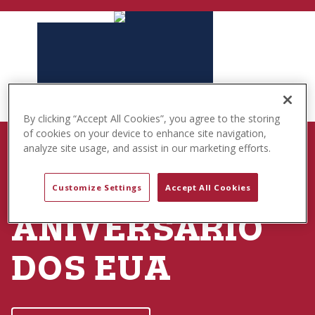
t
e
n
t
By clicking “Accept All Cookies”, you agree to the storing
of cookies on your device to enhance site navigation,
NASCIDO PARA BRINCAR
analyze site usage, and assist in our marketing efforts.
250º
Customize Settings
Accept All Cookies
ANIVERSÁRIO
DOS EUA