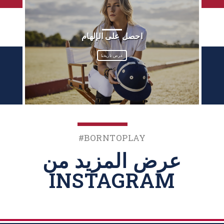
احصل على الإلهام
عرض تاريخنا
‎#BornToPlay
عرض المزيد من
INSTAGRAM