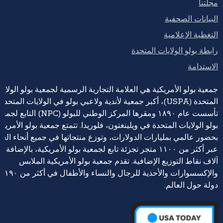
مجلتنا
البيانات الصحفية
التغطية الإعلامية
رابطة بولو الولايات المتحدة
الاستدامة
جمعية بولو الأمريكية هي العلامة التجارية الرسمية لجمعية بولو الولايا
المتحدة (USPA)، أكبر جمعية لأندية ولاعبي بولو في الولايات المتحدة،
تأسست عام ١٨٩٠ ومقرها المركز الوطني للبولو (NPC) التابع 
بولو الولايات المتحدة في ويلينغتون، فلوريدا. تتمتع جمعية بولو الأمريكي
بحضور عالمي بمليارات الدولارات، وتوزع منتجاتها في جميع أنحاء العا
عبر أكثر من ١١٠٠ متجر تجزئة تابع لجمعية بولو الأمريكية، بالإضافة إ
آلاف نقاط التوزيع الإضافية. تقدم جمعية بولو الأمريكية الملابس
والإكسسوارات والأحذية للرجال والنساء والأطفال في أكثر من ١٩٠
دولة حول العالم.