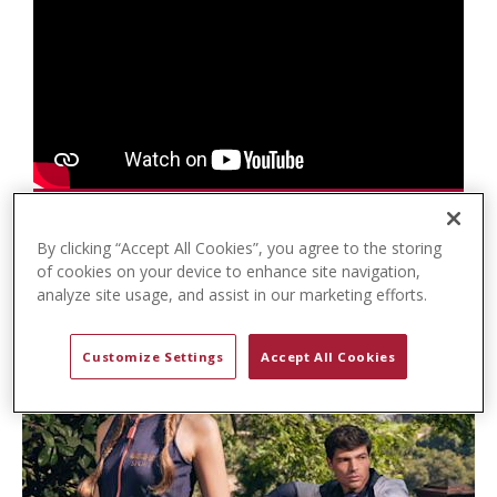
t
e
n
t
By clicking “Accept All Cookies”, you agree to the storing
of cookies on your device to enhance site navigation,
analyze site usage, and assist in our marketing efforts.
Customize Settings
Accept All Cookies