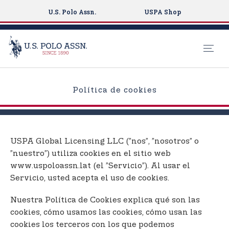
U.S. Polo Assn.
USPA Shop
S
k
Política de cookies
i
p
t
o
USPA Global Licensing LLC (”nos”, ”nosotros” o
m
”nuestro”) utiliza cookies en el sitio web
a
www.uspoloassn.lat (el ”Servicio”). Al usar el
i
Servicio, usted acepta el uso de cookies.
n
c
Nuestra Política de Cookies explica qué son las
o
cookies, cómo usamos las cookies, cómo usan las
n
cookies los terceros con los que podemos