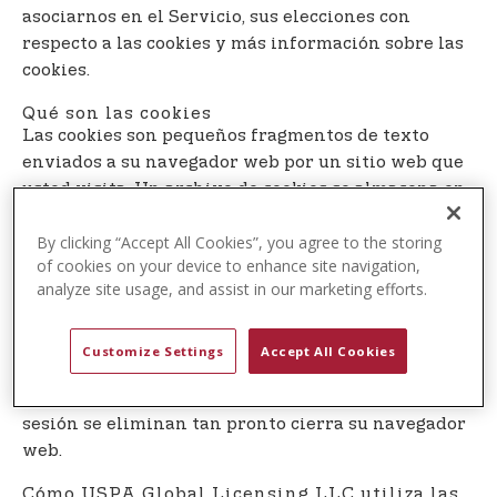
t
asociarnos en el Servicio, sus elecciones con
e
respecto a las cookies y más información sobre las
n
cookies.
t
Qué son las cookies
Las cookies son pequeños fragmentos de texto
enviados a su navegador web por un sitio web que
usted visita. Un archivo de cookies se almacena en
su navegador web y permite que el Servicio o un
By clicking “Accept All Cookies”, you agree to the storing
tercero lo reconozca y haga que su próxima visita
of cookies on your device to enhance site navigation,
sea más fácil y el Servicio le sea más útil.
analyze site usage, and assist in our marketing efforts.
Las cookies pueden ser ”persistentes” o ser cookies
por ”sesión”. Las cookies persistentes permanecen
Customize Settings
Accept All Cookies
en su computadora personal o dispositivo móvil
cuando se desconecta, mientras que las cookies por
sesión se eliminan tan pronto cierra su navegador
web.
Cómo USPA Global Licensing LLC utiliza las