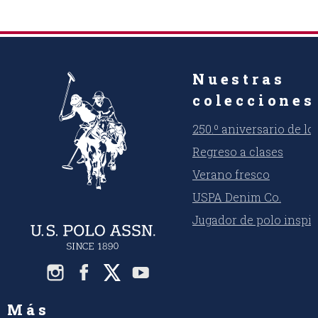
Nuestras
colecciones
250.º aniversario de l
Regreso a clases
Verano fresco
USPA Denim Co.
Jugador de polo inspi
Más