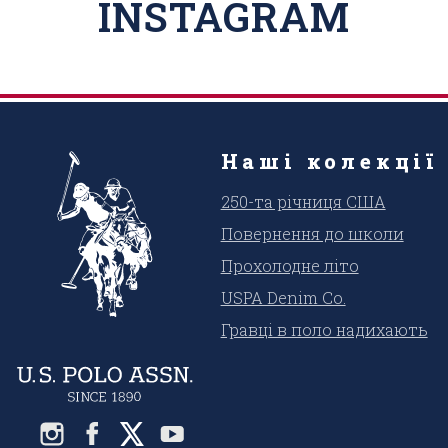
INSTAGRAM
Наші колекції
250-та річниця США
Повернення до школи
Прохолодне літо
USPA Denim Co.
Гравці в поло надихають