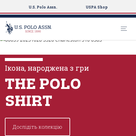
U.S. Polo Assn.
USPA Shop
U.S. Polo Assn.
S
k
ПЕРЕГЛЯНУТИ
i
КОЛЕКЦІЇ
p
Ікона, народжена з гри
t
o
THE POLO
ПЕРЕГЛЯНУТИ БІЛЬШЕ
m
a
SHIRT
i
n
c
o
Дослідіть колекцію
n