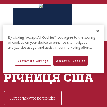
t
e
n
t
By clicking “Accept All Cookies”, you agree to the storing
of cookies on your device to enhance site navigation,
analyze site usage, and assist in our marketing efforts.
НАРОДЖЕНІ ДЛЯ ГРИ
Customize Settings
Accept All Cookies
250-ТА
РІЧНИЦЯ США
Переглянути колекцію