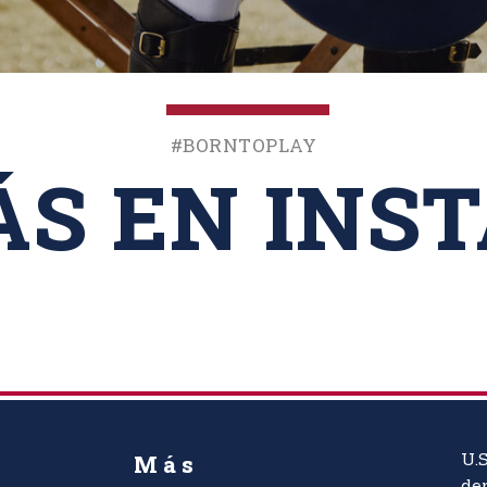
#BornToPlay
ÁS EN INS
Más
U.S
dep