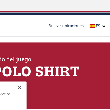
Buscar ubicaciones
ES
o del juego
POLO SHIRT
ión
vice to
.