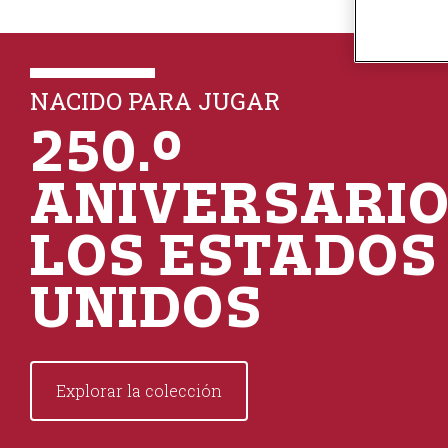
n
t
e
n
NACIDO PARA JUGAR
t
250.º
ANIVERSARIO
LOS ESTADOS
UNIDOS
Explorar la colección