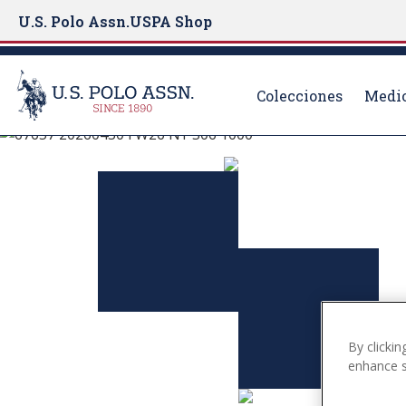
U.S. Polo Assn.
USPA Shop
Colecciones
Medio
U.S. Polo Assn.
S
k
EXPLORA LAS C
i
p
t
VER MÁS
o
m
a
i
n
By clickin
c
enhance si
o