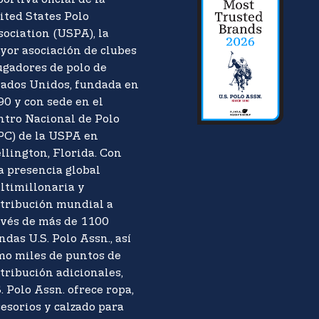
ited States Polo
sociation (USPA), la
yor asociación de clubes
ugadores de polo de
tados Unidos, fundada en
90 y con sede en el
ntro Nacional de Polo
PC) de la USPA en
llington, Florida. Con
a presencia global
ltimillonaria y
stribución mundial a
avés de más de 1100
ndas U.S. Polo Assn., así
mo miles de puntos de
tribución adicionales,
. Polo Assn. ofrece ropa,
esorios y calzado para