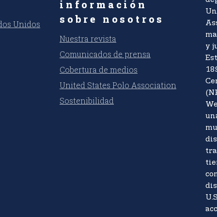
información
Un
sobre nosotros
ados Unidos
As
ma
Nuestra revista
y j
Comunicados de prensa
Es
Cobertura de medios
18
Ce
United States Polo Association
(N
Sostenibilidad
We
un
mu
di
tr
tie
co
dis
U.S
acc