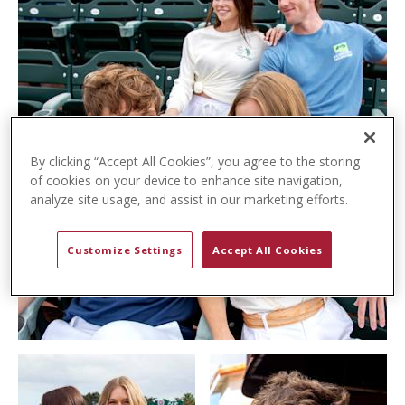
t
e
n
t
By clicking “Accept All Cookies”, you agree to the storing
of cookies on your device to enhance site navigation,
analyze site usage, and assist in our marketing efforts.
Customize Settings
Accept All Cookies