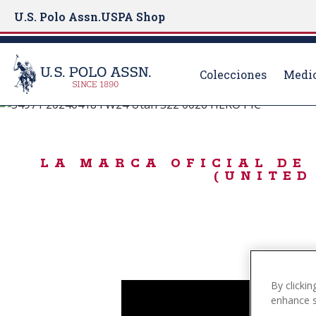
U.S. Polo Assn.
USPA Shop
Colecciones
Medio
#LiveAuthentically
S
k
ICONIC POLO SH
i
LA MARCA OFICIAL DE 
p
(UNITED
t
o
m
a
i
n
c
By clickin
o
enhance si