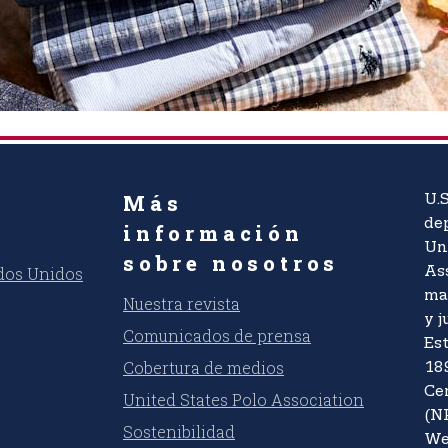
Más
U.S
dep
información
Un
sobre nosotros
ados Unidos
As
ma
Nuestra revista
y j
Comunicados de prensa
Es
Cobertura de medios
18
Ce
United States Polo Association
(N
Sostenibilidad
We