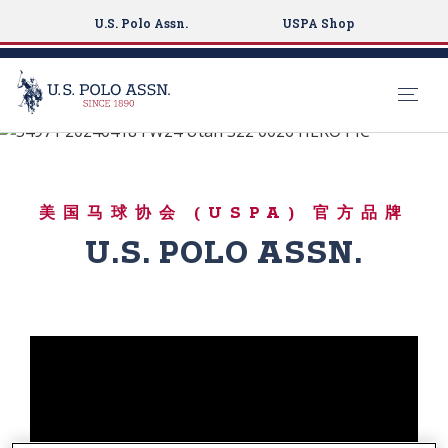
U.S. Polo Assn.
USPA Shop
#LiveAuthentically
S
k
ICONIC POLO
i
SHIRTS
美国马球协会 (USPA) 官方品牌
p
t
U.S. POLO ASSN.
o
m
a
i
n
c
o
n