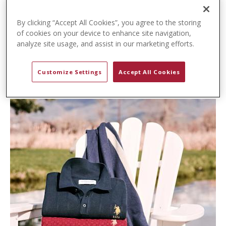
t
e
By clicking “Accept All Cookies”, you agree to the storing
n
of cookies on your device to enhance site navigation,
t
analyze site usage, and assist in our marketing efforts.
Customize Settings
Accept All Cookies