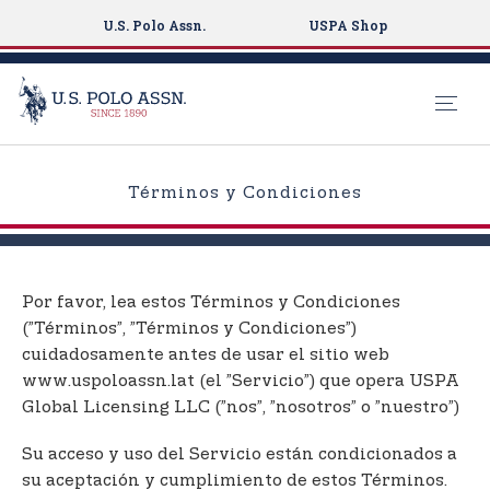
U.S. Polo Assn.
USPA Shop
S
k
Términos y Condiciones
i
p
t
o
Por favor, lea estos Términos y Condiciones
m
(”Términos”, ”Términos y Condiciones”)
a
cuidadosamente antes de usar el sitio web
i
www.uspoloassn.lat (el ”Servicio”) que opera USPA
n
Global Licensing LLC (”nos”, ”nosotros” o ”nuestro”)
c
o
Su acceso y uso del Servicio están condicionados a
n
su aceptación y cumplimiento de estos Términos.