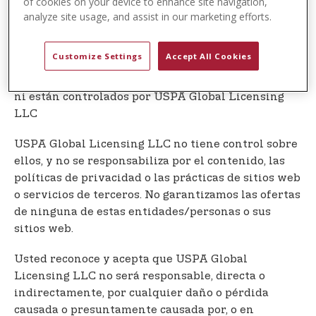
of cookies on your device to enhance site navigation,
consentimiento previo por escrito de USPA Global
analyze site usage, and assist in our marketing efforts.
Licensing LLC.
Enlaces a Otros Sitios Web
Customize Settings
Accept All Cookies
Nuestro Servicio puede contener enlaces a sitios
web o servicios de terceros que no son propiedad
ni están controlados por USPA Global Licensing
LLC
USPA Global Licensing LLC no tiene control sobre
ellos, y no se responsabiliza por el contenido, las
políticas de privacidad o las prácticas de sitios web
o servicios de terceros. No garantizamos las ofertas
de ninguna de estas entidades/personas o sus
sitios web.
Usted reconoce y acepta que USPA Global
Licensing LLC no será responsable, directa o
indirectamente, por cualquier daño o pérdida
causada o presuntamente causada por, o en