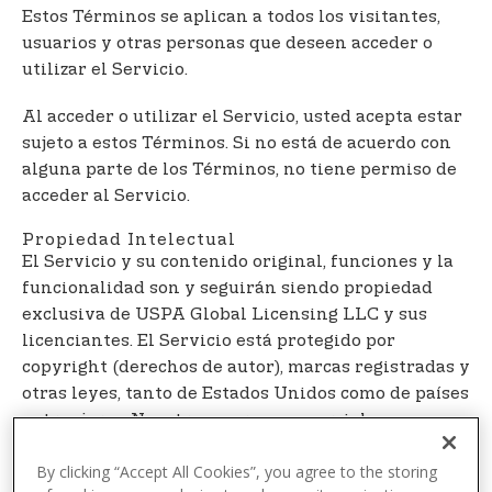
t
Estos Términos se aplican a todos los visitantes,
e
usuarios y otras personas que deseen acceder o
n
utilizar el Servicio.
t
Al acceder o utilizar el Servicio, usted acepta estar
sujeto a estos Términos. Si no está de acuerdo con
alguna parte de los Términos, no tiene permiso de
acceder al Servicio.
Propiedad Intelectual
El Servicio y su contenido original, funciones y la
funcionalidad son y seguirán siendo propiedad
exclusiva de USPA Global Licensing LLC y sus
licenciantes. El Servicio está protegido por
copyright (derechos de autor), marcas registradas y
otras leyes, tanto de Estados Unidos como de países
extranjeros. Nuestras marcas comerciales y
nuestra imagen comercial no se pueden utilizar en
By clicking “Accept All Cookies”, you agree to the storing
conexión con ningún producto o servicio sin el