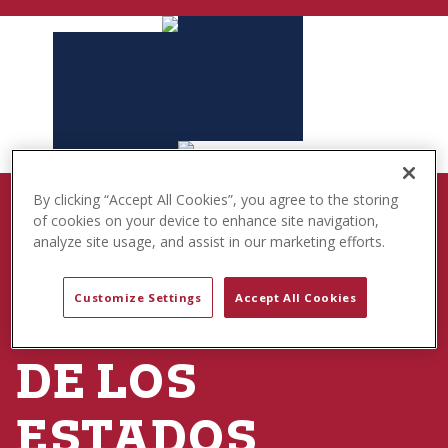
t
e
n
t
By clicking “Accept All Cookies”, you agree to the storing
NACIDO PARA JUGAR
of cookies on your device to enhance site navigation,
analyze site usage, and assist in our marketing efforts.
250.º
Customize Settings
Accept All Cookies
ANIVERSARIO
DE LOS
ESTADOS