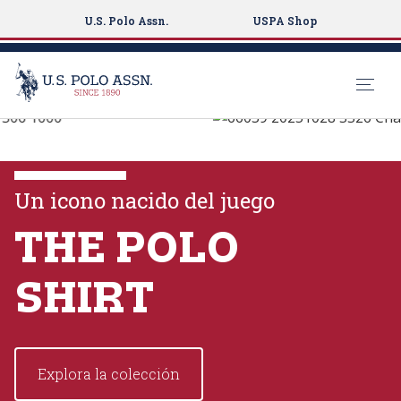
U.S. Polo Assn.
USPA Shop
U.S. Polo Assn.
S
k
EXPLORA LAS
i
COLECCIONES
p
Un icono nacido del juego
t
o
THE POLO
VER MÁS
m
a
SHIRT
i
n
c
o
Explora la colección
n