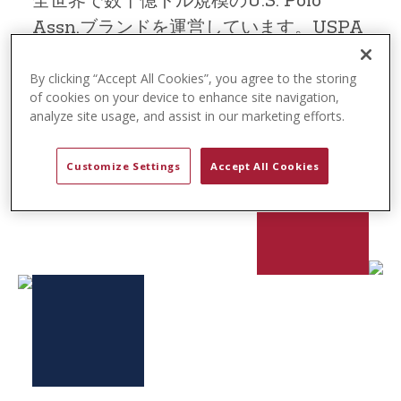
全世界で数十億ドル規模のU.S. Polo
t
Assn.ブランドを運営しています。USPA
e
n
Globalは、子会社であるGlobal Polo
t
By clicking “Accept All Cookies”, you agree to the storing
Entertainment (GPE) を通じて、スポー
of cookies on your device to enhance site navigation,
ツやライフスタイルのコンテンツを提供
analyze site usage, and assist in our marketing efforts.
するGlobal Poloも管理しています。
Customize Settings
Accept All Cookies