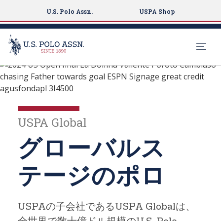
U.S. Polo Assn.
USPA Shop
グローバルスポーツプラットフォーム
S
k
GLOBAL POLOにつ
i
p
いて
t
USPA Global
o
m
グローバルス
a
i
テージのポロ
n
c
o
USPAの子会社であるUSPA Globalは、
n