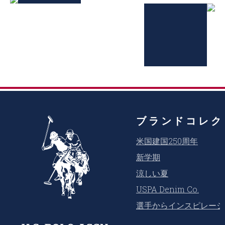
ブランドコレク
米国建国250周年
新学期
涼しい夏
USPA Denim Co.
選手からインスピレーシ