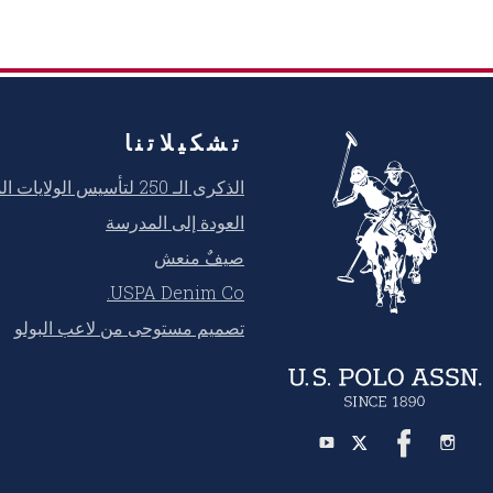
تشكيلاتنا
الذكرى الـ 250 لتأسيس الولايات المتحدة
العودة إلى المدرسة
صيفٌ منعش
USPA Denim Co.
تصميم مستوحى من لاعب البولو