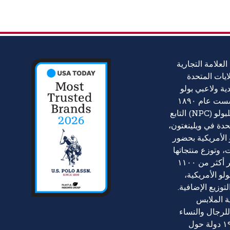
العلامة التجارية
ايات المتحدة
أندية ولاعبي بولو
في الولايات المتحدة، تأسست عام ١٨٩٠
ومقرها المركز الوطني للبولو (NPC) التابع
تحدة في ويلينغتون،
و الأمريكية بحضور
، وتوزع منتجاتها
في جميع أنحاء العالم عبر أكثر من ١١٠٠
لو الأمريكية،
توزيع الإضافية.
ة الملابس
لرجال والنساء
والأطفال في أكثر من ١٩٠ دولة حول