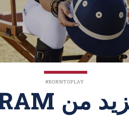
‎#BornToPlay
 INSTAGRAM