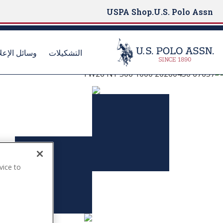
USPA Shop
U.S. Polo Assn.
التشكيلات
وسائل الإعل
U.S. Polo Assn.‎
S
k
اكتشف المجموعات
i
p
t
عرض المزيد
o
m
a
vice to
i
.
n
c
o