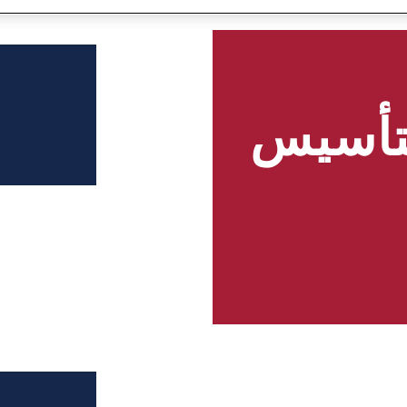
رى الـ 250 لتأسيس