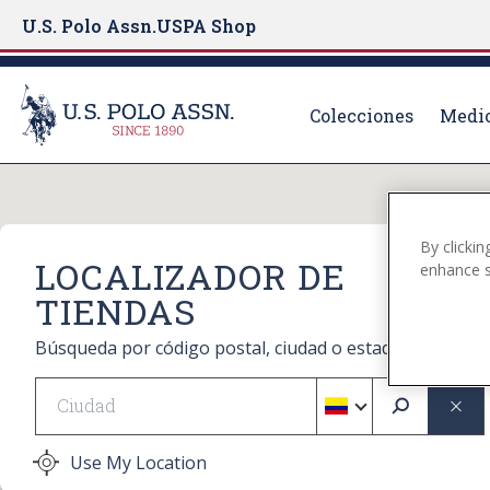
U.S. Polo Assn.
USPA Shop
Colecciones
Medio
S
k
i
By clickin
p
LOCALIZADOR DE
enhance si
t
TIENDAS
o
m
Búsqueda por código postal, ciudad o estado
a
i
Geolocate
n
c
Use My Location
o