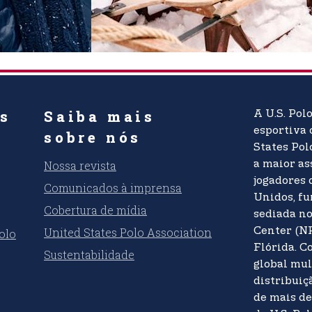
es
Saiba mais
A U.S. Pol
esportiva 
sobre nós
States Pol
Nossa revista
a maior as
jogadores 
Comunicados à imprensa
Unidos, f
Cobertura de mídia
sediada n
United States Polo Association
Center (N
olo
Flórida. 
Sustentabilidade
global mul
distribuiç
de mais de