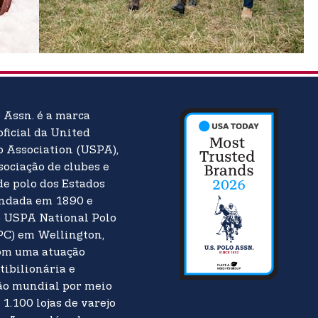
o Assn. é a marca
oficial da United
o Association (USPA),
sociação de clubes e
de polo dos Estados
undada em 1890 e
o USPA National Polo
PC) em Wellington,
Com uma atuação
tibilionária e
ão mundial por meio
 1.100 lojas de varejo