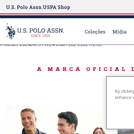
U.S. Polo Assn.
USPA Shop
Coleções
Mídia
BORN TO PLAY
S
k
IN A WINTER M
i
A MARCA OFICIAL 
p
t
o
By clickin
m
enhance si
a
i
n
c
o