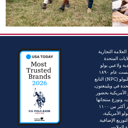
العلامة التجارية
ايات المتحدة
أندية ولاعبي بولو
في الولايات المتحدة، تأسست عام ١٨٩٠
ومقرها المركز الوطني للبولو (NPC) التابع
تحدة في ويلينغتون،
و الأمريكية بحضور
، وتوزع منتجاتها
في جميع أنحاء العالم عبر أكثر من ١١٠٠
لو الأمريكية،
توزيع الإضافية.
ة الملابس