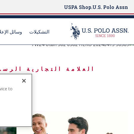
USPA Shop
U.S. Polo Assn.
التشكيلات
وسائل الإعل
BORN TO PLAY
S
 A WINTER MOOD
k
i
p
t
o
vice to
m
.
a
i
n
c
o