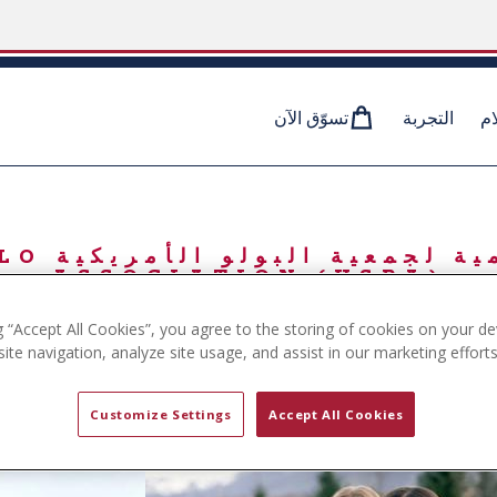
ام
التجربة
تسوّق الآن
IN
العلامة 
ASSOCIATION (USPA)‎
U.S. POLO ASSN.‎
g “Accept All Cookies”, you agree to the storing of cookies on your de
ite navigation, analyze site usage, and assist in our marketing efforts
Customize Settings
Accept All Cookies