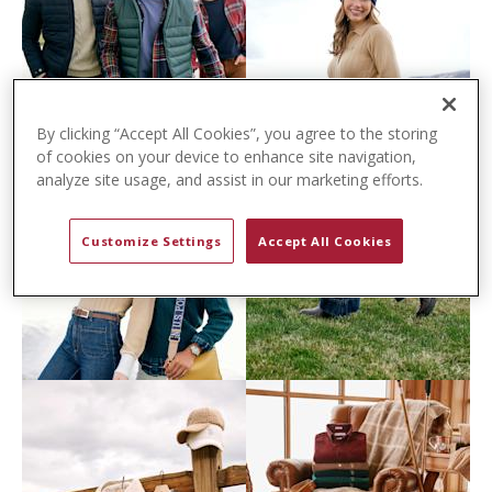
t
e
n
t
By clicking “Accept All Cookies”, you agree to the storing
of cookies on your device to enhance site navigation,
analyze site usage, and assist in our marketing efforts.
Customize Settings
Accept All Cookies