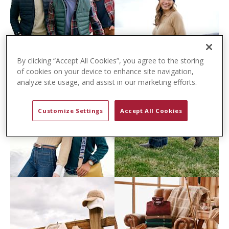
t
e
n
t
By clicking “Accept All Cookies”, you agree to the storing
of cookies on your device to enhance site navigation,
analyze site usage, and assist in our marketing efforts.
Customize Settings
Accept All Cookies