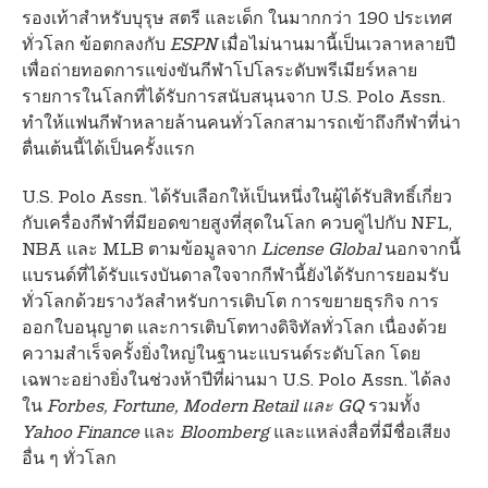
รองเท้าสำหรับบุรุษ สตรี และเด็ก ในมากกว่า 190 ประเทศ
ทั่วโลก ข้อตกลงกับ
ESPN
เมื่อไม่นานมานี้เป็นเวลาหลายปี
เพื่อถ่ายทอดการแข่งขันกีฬาโปโลระดับพรีเมียร์หลาย
รายการในโลกที่ได้รับการสนับสนุนจาก U.S. Polo Assn.
ทําให้แฟนกีฬาหลายล้านคนทั่วโลกสามารถเข้าถึงกีฬาที่น่า
ตื่นเต้นนี้ได้เป็นครั้งแรก
U.S. Polo Assn. ได้รับเลือกให้เป็นหนึ่งในผู้ได้รับสิทธิ์เกี่ยว
กับเครื่องกีฬาที่มียอดขายสูงที่สุดในโลก ควบคู่ไปกับ NFL,
NBA และ MLB ตามข้อมูลจาก
License Global
นอกจากนี้
แบรนด์ที่ได้รับแรงบันดาลใจจากกีฬานี้ยังได้รับการยอมรับ
ทั่วโลกด้วยรางวัลสําหรับการเติบโต การขยายธุรกิจ การ
ออกใบอนุญาต และการเติบโตทางดิจิทัลทั่วโลก เนื่องด้วย
ความสําเร็จครั้งยิ่งใหญ่ในฐานะแบรนด์ระดับโลก โดย
เฉพาะอย่างยิ่งในช่วงห้าปีที่ผ่านมา U.S. Polo Assn. ได้ลง
ใน
Forbes, Fortune, Modern Retail และ
GQ
รวมทั้ง
Yahoo Finance
และ
Bloomberg
และแหล่งสื่อที่มีชื่อเสียง
อื่น ๆ ทั่วโลก