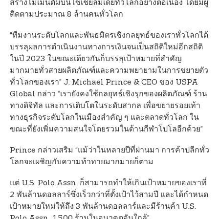
สร้างโมเมนตัมบนโซเชียลมีเดียทั่วโลกอย่างต่อเนื่อง โดยมีผู้
ติดตามประมาณ 8 ล้านคนทั่วโลก
“ทีมงานระดับโลกและพันธมิตรเชิงกลยุทธ์ของเราทั่วโลกได้
บรรลุผลการดำเนินงานทางการเงินจนเป็นสถิติใหม่อีกสถิติ
ในปี 2023 ในขณะเดียวกันก็บรรลุเป้าหมายที่สำคัญ
มากมายทั่วสายผลิตภัณฑ์และความพยายามในการขยายตัว
ทั่วโลกของเรา” J. Michael Prince & CEO ของ USPA
Global กล่าว “เรายังคงใช้กลยุทธ์เชิงรุกของผลิตภัณฑ์ ร้าน
ทางดิจิทัล และการเติบโตในระดับสากล เพื่อขยายรอยเท้า
ทางธุรกิจระดับโลกในเมืองสำคัญ ๆ และตลาดทั่วโลก ใน
ขณะที่ยังเพิ่มความสนใจโดยรวมในด้านกีฬาโปโลอีกด้วย”
Prince กล่าวเสริม “แม้ว่าในหลายปีที่ผ่านมา การค้าปลีกทั่ว
โลกจะเผชิญกับความท้าทายมากมายก็ตาม
แต่ U.S. Polo Assn. ก็สามารถทำให้เกินเป้าหมายของเราที่
2 พันล้านดอลลาร์ซึ่งเร็วกว่าที่ตั้งเป้าไว้สามปี และได้กำหนด
เป้าหมายใหม่ให้ถึง 3 พันล้านดอลลาร์และมีร้านค้า U.S.
Polo Assn. 1,500 ร้านในอนาคตอันใกล้”