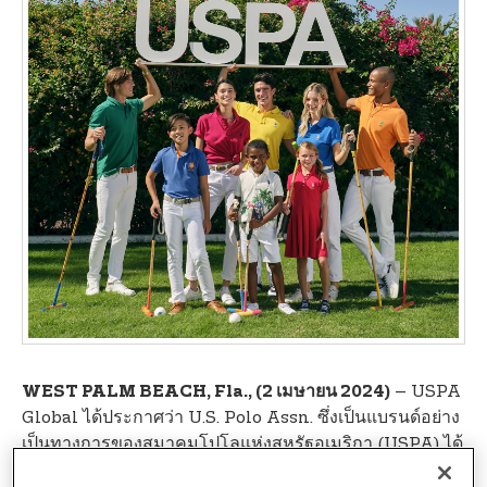
t
e
n
t
– USPA
WEST PALM BEACH, Fla., (2 เมษายน 2024)
Global ได้ประกาศว่า U.S. Polo Assn. ซึ่งเป็นแบรนด์อย่าง
เป็นทางการของสมาคมโปโลแห่งสหรัฐอเมริกา (USPA) ได้
สร้างสถิติยอดขายปลีกทั่วโลกที่ 2.4 พันล้านดอลลาร์ในปี