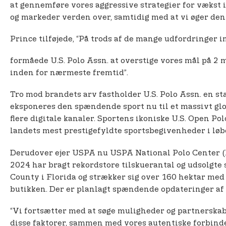
at gennemføre vores aggressive strategier for vækst i 
og markeder verden over, samtidig med at vi øger den
Prince tilføjede, “På trods af de mange udfordringer in
formåede U.S. Polo Assn. at overstige vores mål på 2 mi
inden for nærmeste fremtid”.
Tro mod brandets arv fastholder U.S. Polo Assn. en st
eksponeres den spændende sport nu til et massivt glo
flere digitale kanaler. Sportens ikoniske U.S. Open P
landets mest prestigefyldte sportsbegivenheder i løbe
Derudover ejer USPA nu USPA National Polo Center (
2024 har bragt rekordstore tilskuerantal og udsolgte 
County i Florida og strækker sig over 160 hektar med
butikken. Der er planlagt spændende opdateringer af 
“Vi fortsætter med at søge muligheder og partnerska
disse faktorer, sammen med vores autentiske forbindel