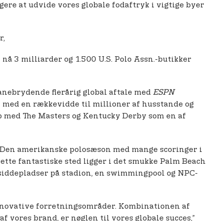
gere at udvide vores globale fodaftryk i vigtige byer
r,
t nå 3 milliarder og 1.500 U.S. Polo Assn.-butikker
banebrydende flerårig global aftale med
ESPN
n med en rækkevidde til millioner af husstande og
kab med The Masters og Kentucky Derby som en af
. Den amerikanske polosæson med mange scoringer i
Dette fantastiske sted ligger i det smukke Palm Beach
, siddepladser på stadion, en swimmingpool og NPC-
innovative forretningsområder. Kombinationen af
 vores brand, er nøglen til vores globale succes,”