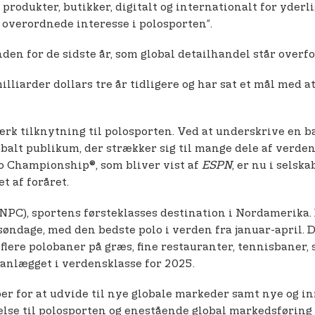
produkter, butikker, digitalt og internationalt for yderli
 overordnede interesse i polosporten”.
den for de sidste år, som global detailhandel står overfo
lliarder dollars tre år tidligere og har sat et mål med a
ærk tilknytning til polosporten. Ved at underskrive en 
balt publikum, der strækker sig til mange dele af verde
olo Championship®, som bliver vist af
ESPN
, er nu i sels
t af foråret.
NPC), sportens førsteklasses destination i Nordamerika
søndage, med den bedste polo i verden fra januar-april. 
 flere polobaner på græs, fine restauranter, tennisbaner
anlægget i verdensklasse for 2025.
ber for at udvide til nye globale markeder samt nye og 
se til polosporten og enestående global markedsføring af