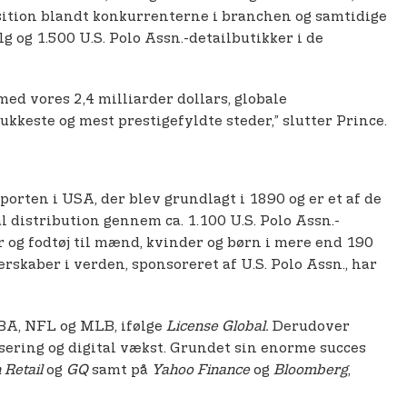
position blandt konkurrenterne i branchen og samtidige
 og 1.500 U.S. Polo Assn.-detailbutikker i de
med vores 2,4 milliarder dollars, globale
ukkeste og mest prestigefyldte steder,” slutter Prince.
orten i USA, der blev grundlagt i 1890 og er et af de
 distribution gennem ca. 1.100 U.S. Polo Assn.-
r og fodtøj til mænd, kvinder og børn i mere end 190
rskaber i verden, sponsoreret af U.S. Polo Assn., har
NBA, NFL og MLB, ifølge
License Global.
Derudover
sering og digital vækst. Grundet sin enorme succes
 Retail
og
GQ
samt på
Yahoo Finance
og
Bloomberg
,