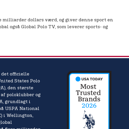
e milliarder dollars værd, og giver denne sport en
bal også Global Polo TV, som leverer sports- og
 det officielle
United States Polo
A), den største
af poloklubber og
A, grundlagt i
 på USPA National
) i Wellington,
global