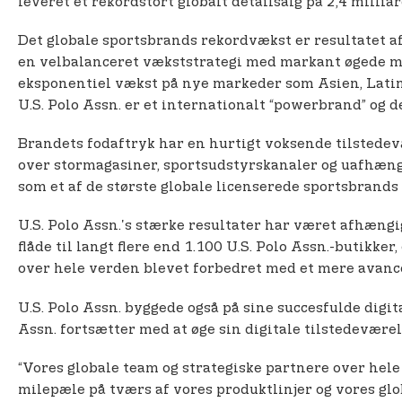
leveret et rekordstort globalt detailsalg på 2,4 milliar
Det globale sportsbrands rekordvækst er resultatet af 
en velbalanceret vækststrategi med markant øgede m
eksponentiel vækst på nye markeder som Asien, Latina
U.S. Polo Assn. er et internationalt “powerbrand” og 
Brandets fodaftryk har en hurtigt voksende tilstedevæ
over stormagasiner, sportsudstyrskanaler og uafhængi
som et af de største globale licenserede sportsbrand
U.S. Polo Assn.'s stærke resultater har været afhæng
flåde til langt flere end 1.100 U.S. Polo Assn.-butikke
over hele verden blevet forbedret med et mere avancer
U.S. Polo Assn. byggede også på sine succesfulde digi
Assn. fortsætter med at øge sin digitale tilstedevær
“Vores globale team og strategiske partnere over hele
milepæle på tværs af vores produktlinjer og vores gl