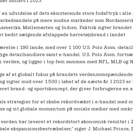
der dollars i 2023.
en udvidelse af dets eksisterende store fodaftryk i alle 
arkedsandele på mere modne markeder som Nordamerika 
merika, Mellemøsten og Indien. Faktisk sigter brandet m
det bedst sælgende afslappede herretøjsbrand i landet.
relse i 190 lande, med over 1.100 U.S. Polo Assn.-detai
ge detailhandlere samt e-handel. U.S. Polo Assn. fortsæt
s i verden, og ligger i top fem sammen med NFL, MLB og 
ige af et globalt fokus på brandets verdensomspændende 
r, og sigter mod over 1.500 i løbet af de næste år. I 2023 
et brand- og sportskoncept, der giver forbrugerne en au
tale strategier for at skabe rekordvækst i e-handel med o
else og sit globale momentum på sociale medier med omkr
 verden har leveret et rekordstort økonomisk resultat i 
obale ekspansionsbestræbelser,” siger J. Michael Prince,