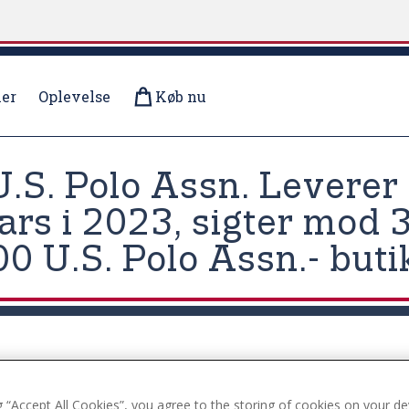
er
Oplevelse
Køb nu
.S. Polo Assn. Leverer 
lars i 2023, sigter mod 3
00 U.S. Polo Assn.- buti
g “Accept All Cookies”, you agree to the storing of cookies on your de