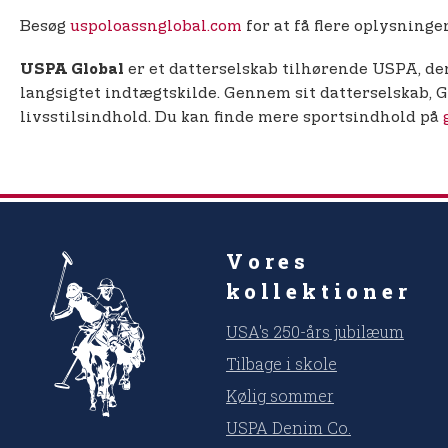
Besøg
uspoloassnglobal.com
for at få flere oplysninger
er et datterselskab tilhørende USPA, der
USPA Global
langsigtet indtægtskilde. Gennem sit datterselskab, 
livsstilsindhold. Du kan finde mere sportsindhold på
Vores
kollektioner
USA's 250-års jubilæum
Tilbage i skole
Kølig sommer
USPA Denim Co.