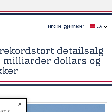
Find beliggenheder
DA
rekordstort detailsalg
 milliarder dollars og
kker
vice to