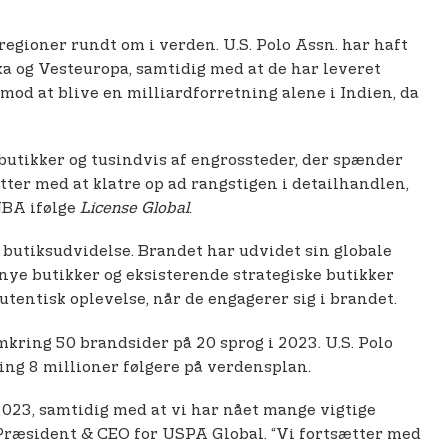
regioner rundt om i verden. U.S. Polo Assn. har haft
og Vesteuropa, samtidig med at de har leveret
od at blive en milliardforretning alene i Indien, da
lbutikker og tusindvis af engrossteder, der spænder
ter med at klatre op ad rangstigen i detailhandlen,
NBA ifølge
License Global
.
butiksudvidelse. Brandet har udvidet sin globale
er nye butikker og eksisterende strategiske butikker
tentisk oplevelse, når de engagerer sig i brandet.
mkring 50 brandsider på 20 sprog i 2023. U.S. Polo
ing 8 millioner følgere på verdensplan.
2023, samtidig med at vi har nået mange vigtige
 Præsident & CEO for USPA Global. “Vi fortsætter med