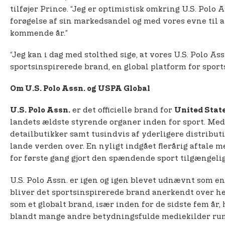
tilføjer Prince. “Jeg er optimistisk omkring U.S. Polo
forøgelse af sin markedsandel og med vores evne til a
kommende år.”
“Jeg kan i dag med stolthed sige, at vores U.S. Polo A
sportsinspirerede brand, en global platform for spo
Om U.S. Polo Assn. og USPA Global
er det officielle brand for
U.S. Polo Assn.
United State
landets ældste styrende organer inden for sport. Med 
detailbutikker samt tusindvis af yderligere distribut
lande verden over. En nyligt indgået flerårig aftale 
for første gang gjort den spændende sport tilgængelig 
U.S. Polo Assn. er igen og igen blevet udnævnt som e
bliver det sportsinspirerede brand anerkendt over he
som et globalt brand, især inden for de sidste fem år,
blandt mange andre betydningsfulde mediekilder run