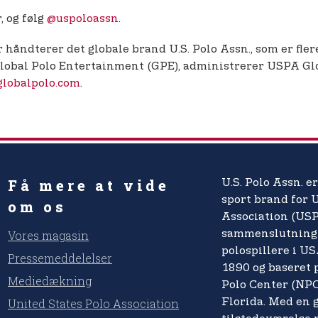
, og følg
@uspoloassn
.
 håndterer det globale brand U.S. Polo Assn., som er fler
Global Polo Entertainment (GPE), administrerer USPA Glo
globalpolo.com
.
Få mere at vide
U.S. Polo Assn. er
sport brand for 
om os
Association (USP
Vores magasin
sammenslutning 
polospillere i US
Pressemeddelelser
1890 og baseret
Mediedækning
Polo Center (NPC
United States Polo Association
Florida. Med en 