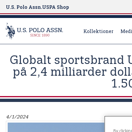
U.S. Polo Assn.
USPA Shop
Kollektioner
Medi
S
k
Globalt sportsbrand U
i
p
på 2,4 milliarder dol
t
1.5
o
m
a
i
n
4/1/2024
c
o
By clickin