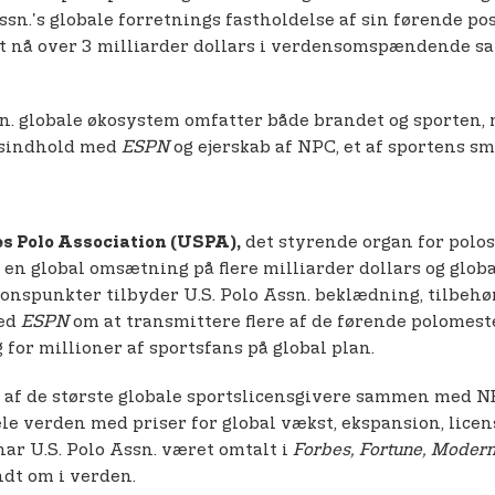
 Assn.'s globale forretnings fastholdelse af sin førende 
t nå over 3 milliarder dollars i verdensomspændende salg
ssn. globale økosystem omfatter både brandet og sporten, 
rtsindhold med
ESPN
og ejerskab af NPC, et af sportens sm
det styrende organ for polosp
s Polo Association (USPA),
en global omsætning på flere milliarder dollars og global
ionspunkter tilbyder U.S. Polo Assn. beklædning, tilbehø
med
ESPN
om at transmittere flere af de førende polomeste
for millioner af sportsfans på global plan.
n af de største globale sportslicensgivere sammen med 
le verden med priser for global vækst, ekspansion, licen
 har U.S. Polo Assn. været omtalt i
Forbes, Fortune, Modern
dt om i verden.