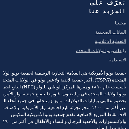
تعرّف على
المزيد عنا
مجلتنا
البيانات الصحفية
التغطية الإعلامية
رابطة بولو الولايات المتحدة
الاستدامة
جمعية بولو الأمريكية هي العلامة التجارية الرسمية لجمعية بولو الولايا
المتحدة (USPA)، أكبر جمعية لأندية ولاعبي بولو في الولايات المتحدة،
تأسست عام ١٨٩٠ ومقرها المركز الوطني للبولو (NPC) التابع 
بولو الولايات المتحدة في ويلينغتون، فلوريدا. تتمتع جمعية بولو الأمريكي
بحضور عالمي بمليارات الدولارات، وتوزع منتجاتها في جميع أنحاء العا
عبر أكثر من ١١٠٠ متجر تجزئة تابع لجمعية بولو الأمريكية، بالإضافة إ
آلاف نقاط التوزيع الإضافية. تقدم جمعية بولو الأمريكية الملابس
والإكسسوارات والأحذية للرجال والنساء والأطفال في أكثر من ١٩٠
دولة حول العالم.