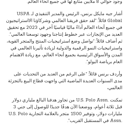
وجود حوالي 8 ملايين متابع لها في جميع أنحاء العالم.
أشار جيه مايكل برنس، الرئيس والمدير التنفيذي لـ USPA
Global قائلاً: ”لقد حقق فريقنا العالمي وشركاؤنا الااستراتيجيون
في جميع أنحاء العالم أداءً ماليًا قياسيًا آخر في 2023 مع تحقيق
العديد من الإنجازات عبر خطوط إنتاجنا وجهود توسعنا العالمي”.
ثم أضاف قائلاً: ”نواصل وضع استراتيجيات المنتج والمتجر القوية،
واستراتيجيات النمو الرقمية والدولية لزيادة تأثيرنا العالمي في
المدن والأسواق الرئيسية بجميع أنحاء العالم، مع زيادة الاهتمام
العام برياضة البولو”.
وأردف برنس قائلاً: ”على الرغم من العديد من التحديات على
مدى السنوات العديدة الماضية التي واجهت قطاع البيع بالتجزئة
العالمي،
تمكنت U.S. Polo Assn.‎ من تجاوز هدفنا البالغ ملياري دولار
قبل ثلاثة أعوام، ووضعنا الآن هدفًا جديدًا للوصول إلى جني 3
مليارات دولار، وتوفير 1500 متجر بالعلامة التجارية U.S. Polo
Assn.‎ في المستقبل القريب”.