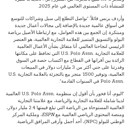
للمنشأة ذات المستوى العالمي في عام 2025.
وأردف برنس قائلاً: ”نواصل التطلع إلى سبل وشراكات للتوسع
في أسواق عالمية جديدة بالإضافة إلى مجالات أعمال جديدة
ومبتكرة. إن الجمع بين هذه العوامل، مع ارتباطنا الأصيل برياضة
البولو والتسويق المتميز للعلامة التجارية العالمية، هو العنصر
الرئيسي لنجاحنا العالمي. أنا متفائل بشأن الأعمال العالمية
للعلامة التجارية U.S. Polo Assn.‎ التي تحافظ على مكانتها
الرائدة بين أقرانها في القطاع مع اكتساب حصة في السوق
وقدرتنا على جني أكثر من 3 مليارات دولار في المبيعات
العالمية، وتوفير 1500 متجر بيع بالتجزئة بالعلامة التجارية U.S.
Polo Assn.‎ في السنوات القادمة”.
”اليوم، أنا فخور بأن أقول إن منظومة U.S. Polo Assn.‎ العالمية
لدينا شاملة للعلامة التجارية والرياضة، مع علامتنا التجارية
العالمية المستوحاة من الرياضة التي تبلغ قيمتها 2.4 مليار دولار،
ومنصة المحتوى الرياضي العالمية مع
ESPN
، وملكية المركز
الوطني للبولو (NPC)، أحد أجمل وأرقى المرافق الرياضية.