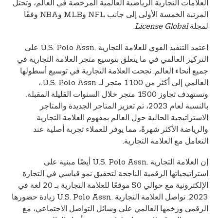
العلامات التجارية الرياضية العالمية المرخصة في العالم، وتحتل
المرتبة الخمسة الأولى إلى جانب NFL وMLB وNBA وفقًا
لمجلة
License Global
.
اعتمد التنفيذ القوي للعلامة التجارية U.S. Polo Assn.‎ على
التركيز العالمي في ما يتعلق بتوسيع متجر العلامة التجارية في
جميع أنحاء العالم. نجحت العلامة التجارية في توسيع أسطولها
العالمي إلى أكثر من 1100 متجر لـ U.S. Polo Assn.،
وتستهدف تجاوز 1500 متجر خلال السنوات القليلة المقبلة.
بالنسبة لعام 2023، تم تعزيز المتاجر الجديدة والمتاجر
الاستراتيجية الحالية حول العالم بمفهوم العلامة التجارية
والرياضة الأكثر شهرةً، مما يوفر للعملاء تجربة أصلية عند
التعامل مع العلامة التجارية.
إن العلامة التجارية U.S. Polo Assn.‎ أيضًا مبنية على
استراتيجياتها الرقمية الناجحة لتحقيق نمو قياسي في التجارة
الإلكترونية مع حوالي 50 موقعًا للعلامة التجارية بـ 20 لغة في
2023. تواصل العلامة التجارية U.S. Polo Assn.‎ زيادة حضورها
الرقمي وزخمها العالمي على وسائل التواصل الاجتماعي، مع