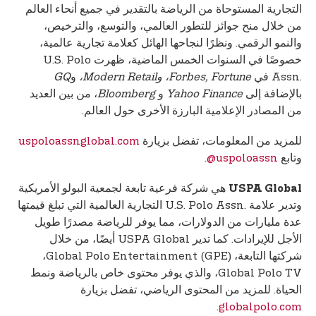
التجارية المستوحاة من الرياضة بالتقدير في جميع أنحاء العالم
من خلال منح جوائز للتطور العالمي، والتوسع، والترخيص،
والنمو الرقمي. ونظرًا لنجاحها الهائل كعلامة تجارية عالمية،
خصوصًا في السنوات الخمس الماضية، ظهرت U.S. Polo
Assn.‎ في
Forbes, Fortune، وModern Retail،
و
GQ
بالإضافة إلى
Yahoo Finance
و
Bloomberg
، من بين العديد
من المصادر الإعلامية البارزة الأخرى حول العالم.
للمزيد من المعلومات، تفضل بزيارة
uspoloassnglobal.com
وتابع
‎@uspoloassn
.
هي شركة فرعية تابعة لجمعية البولو الأمريكية
USPA Global
وتدير علامة U.S. Polo Assn.‎ التجارية العالمية التي تبلغ قيمتها
عدة مليارات من الدولارات، مما يوفر للرياضة مصدرًا طويل
الأجل للإيرادات. كما تدير USPA Global أيضًا، من خلال
شركتها التابعة، Global Polo Entertainment (GPE)‎‏،
Global Polo TV، والذي يوفر محتوى خاص بالرياضة ونمط
الحياة. للمزيد من المحتوى الرياضي، تفضل بزيارة
.
globalpolo.com