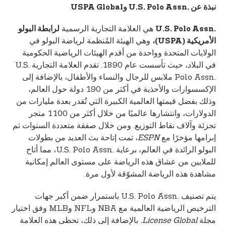
نبذة عن U.S. Polo Assn.‎ وUSPA Global
هي العلامة التجارية الرسمية
U.S. Polo Assn.‎
لرابطة البولو
وهي الهيئة المُنظمة لرياضة البولو في
الأمريكية (USPA)،
الولايات المتحدة وواحدة من أقدم الهيئات الرياضية الحكومية
في البلاد، حيث تأسست عام 1890. تقدم العلامة التجارية U.S.
Polo Assn.‎ ملابس للرجال والنساء والأطفال، بالإضافة إلى
الإكسسوارات والأحذية في أكثر من 190 دولة حول العالم،
وذلك بفضل قيمتها العالمية الكبيرة التي تُقدر بعدة مليارات من
الدولارات، وانتشارها عالميًا من خلال أكثر من 1100 متجر
تجزئة وآلاف نقاط التوزيع. ومن خلال صفقة متعددة السنوات تم
إبرامها مؤخرًا مع
ESPN
، تمت إتاحة بث العديد من بطولات
البولو الرائدة في العالم، برعاية U.S. Polo Assn.‎، مما أتاح
للملايين من عشاق هذه الرياضة على مستوى العالم إمكانية
مشاهدة هذه الرياضة المشوّقة لأول مرة.
يتم تصنيف U.S. Polo Assn.‎ باستمرار ضمن أكبر جهات
الترخيص الرياضية العالمية مع NBA وNFL وMLB وفق اختيار
مجلة
License Global.
بالإضافة إلى ذلك، تحظى هذه العلامة