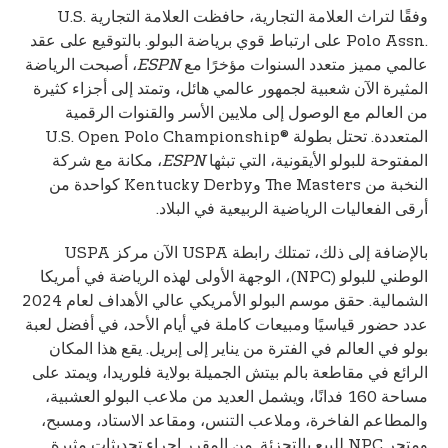
وفقًا لتراث العلامة التجارية، حافظت العلامة التجارية U.S.
Polo Assn.‎ على ارتباط قوي برياضة البولو. بالتوقيع على عقد
عالمي مميز متعدد السنوات مؤخرًا مع
ESPN
، أصبحت الرياضة
المثيرة الآن شعبية لجمهور عالمي هائل، وتمتد إلى أجزاء كثيرة
من العالم مع الوصول إلى ملايين الأسر والقنوات الرقمية
المتعددة. تحتل بطولة U.S. Open Polo Championship®‎
المفتوحة للبولو الأيقونية، التي تبثها
ESPN
، مكانة مع شركة
النخبة من The Masters وKentucky Derby كواحدة من
أرقى الفعاليات الرياضية الربيعية في البلاد.
بالإضافة إلى ذلك، تمتلك رابطة USPA الآن مركز USPA
الوطني للبولو (NPC)، الوجهة الأولى لهذه الرياضة في أمريكا
الشمالية. حقق موسم البولو الأمريكي عالي الأهداف لعام 2024
عدد حضور قياسيًا ومبيعات كاملة في أيام الأحد، في أفضل لعبة
بولو في العالم في الفترة من يناير إلى إبريل. يقع هذا المكان
الرائع في مقاطعة بالم بيتش الجميلة بولاية فلوريدا، ويمتد على
مساحة 160 فدانًا، ويشمل العديد من ملاعب البولو العشبية،
والمطاعم الفاخرة، وملاعب التنس، ومقاعد الاستاد، ومسبح،
ومتجر NPC للبيع بالتجزئة. من المقرر إجراء تحديثات مثيرة