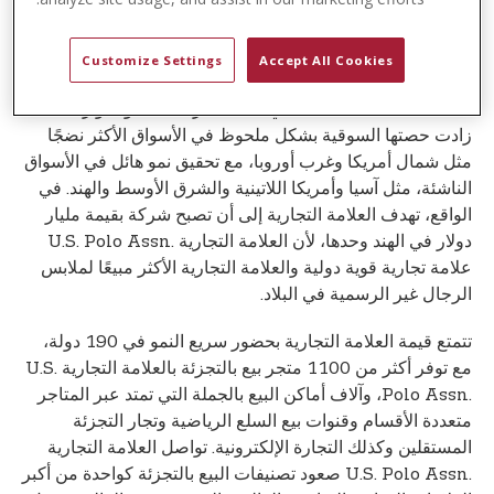
عام 2023.
إن النمو القياسي للعلامة التجارية العالمية للرياضة هو نتيجة
Customize Settings
Accept All Cookies
لتوسيع قيمتها الكبيرة الحالية في جميع المناطق حول العالم.
U.S. Polo Assn. نجحت في تنفيذ استراتيجية نمو متوازنة، حيث
زادت حصتها السوقية بشكل ملحوظ في الأسواق الأكثر نضجًا
مثل شمال أمريكا وغرب أوروبا، مع تحقيق نمو هائل في الأسواق
الناشئة، مثل آسيا وأمريكا اللاتينية والشرق الأوسط والهند. في
الواقع، تهدف العلامة التجارية إلى أن تصبح شركة بقيمة مليار
دولار في الهند وحدها، لأن العلامة التجارية U.S. Polo Assn.‎
علامة تجارية قوية دولية والعلامة التجارية الأكثر مبيعًا لملابس
الرجال غير الرسمية في البلاد.
تتمتع قيمة العلامة التجارية بحضور سريع النمو في 190 دولة،
مع توفر أكثر من 1100 متجر بيع بالتجزئة بالعلامة التجارية U.S.
Polo Assn.‎، وآلاف أماكن البيع بالجملة التي تمتد عبر المتاجر
متعددة الأقسام وقنوات بيع السلع الرياضية وتجار التجزئة
المستقلين وكذلك التجارة الإلكترونية. تواصل العلامة التجارية
U.S. Polo Assn.‎ صعود تصنيفات البيع بالتجزئة كواحدة من أكبر