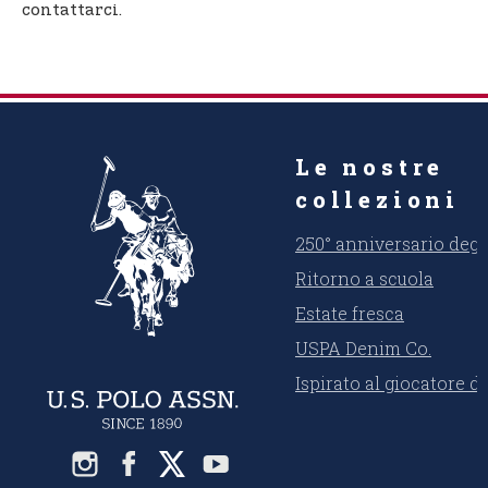
contattarci.
Le nostre
collezioni
250° anniversario degli
Ritorno a scuola
Estate fresca
USPA Denim Co.
Ispirato al giocatore d