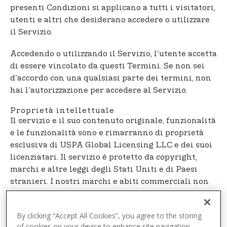
t
presenti Condizioni si applicano a tutti i visitatori,
e
utenti e altri che desiderano accedere o utilizzare
n
il Servizio.
t
Accedendo o utilizzando il Servizio, l'utente accetta
di essere vincolato da questi Termini. Se non sei
d'accordo con una qualsiasi parte dei termini, non
hai l'autorizzazione per accedere al Servizio.
Proprietà intellettuale
Il servizio e il suo contenuto originale, funzionalità
e le funzionalità sono e rimarranno di proprietà
esclusiva di USPA Global Licensing LLC e dei suoi
licenziatari. Il servizio è protetto da copyright,
marchi e altre leggi degli Stati Uniti e di Paesi
stranieri. I nostri marchi e abiti commerciali non
possono essere utilizzati in relazione a prodotti o
servizi senza il previo consenso scritto di USPA
By clicking “Accept All Cookies”, you agree to the storing
Global Licensing LLC.
of cookies on your device to enhance site navigation,