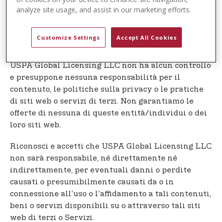
analyze site usage, and assist in our marketing efforts.
Collegamenti ad altri siti web
Il nostro servizio può contenere collegamenti a siti
web o servizi di terzi che non sono di proprietà o
Customize Settings
Accept All Cookies
controllati da USPA Global Licensing LLC
USPA Global Licensing LLC non ha alcun controllo
e presuppone nessuna responsabilità per il
contenuto, le politiche sulla privacy o le pratiche
di siti web o servizi di terzi. Non garantiamo le
offerte di nessuna di queste entità/individui o dei
loro siti web.
Riconosci e accetti che USPA Global Licensing LLC
non sarà responsabile, né direttamente né
indirettamente, per eventuali danni o perdite
causati o presumibilmente causati da o in
connessione all'uso o l'affidamento a tali contenuti,
beni o servizi disponibili su o attraverso tali siti
web di terzi o Servizi.