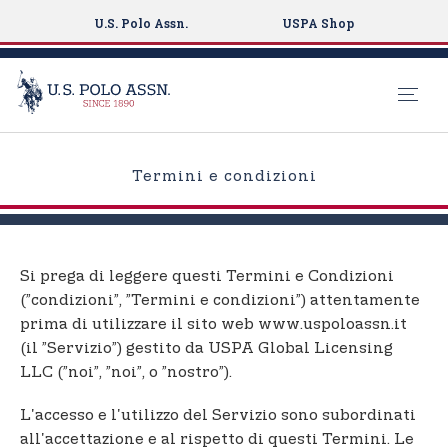
U.S. Polo Assn.
USPA Shop
S
k
Termini e condizioni
i
p
t
o
Si prega di leggere questi Termini e Condizioni
m
(”condizioni”, ”Termini e condizioni”) attentamente
a
prima di utilizzare il sito web www.uspoloassn.it
i
(il ”Servizio”) gestito da USPA Global Licensing
n
LLC (”noi”, ”noi”, o ”nostro”).
c
o
L'accesso e l'utilizzo del Servizio sono subordinati
n
all'accettazione e al rispetto di questi Termini. Le