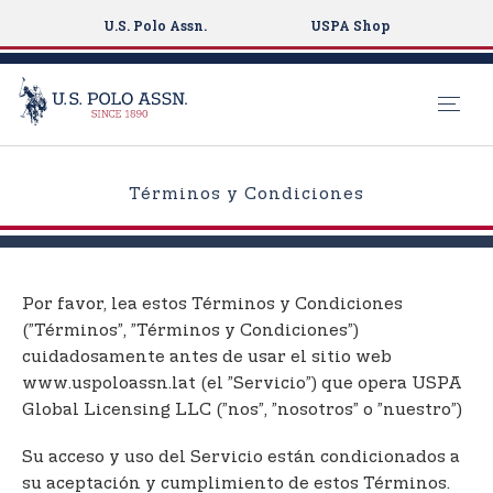
U.S. Polo Assn.
USPA Shop
S
k
Términos y Condiciones
i
p
t
o
Por favor, lea estos Términos y Condiciones
m
(”Términos”, ”Términos y Condiciones”)
a
cuidadosamente antes de usar el sitio web
i
www.uspoloassn.lat (el ”Servicio”) que opera USPA
n
Global Licensing LLC (”nos”, ”nosotros” o ”nuestro”)
c
o
Su acceso y uso del Servicio están condicionados a
n
su aceptación y cumplimiento de estos Términos.