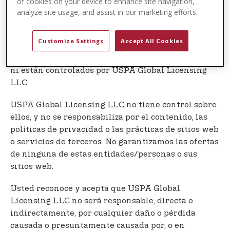
of cookies on your device to enhance site navigation,
consentimiento previo por escrito de USPA Global
analyze site usage, and assist in our marketing efforts.
Licensing LLC.
Enlaces a Otros Sitios Web
Customize Settings
Accept All Cookies
Nuestro Servicio puede contener enlaces a sitios
web o servicios de terceros que no son propiedad
ni están controlados por USPA Global Licensing
LLC
USPA Global Licensing LLC no tiene control sobre
ellos, y no se responsabiliza por el contenido, las
políticas de privacidad o las prácticas de sitios web
o servicios de terceros. No garantizamos las ofertas
de ninguna de estas entidades/personas o sus
sitios web.
Usted reconoce y acepta que USPA Global
Licensing LLC no será responsable, directa o
indirectamente, por cualquier daño o pérdida
causada o presuntamente causada por, o en