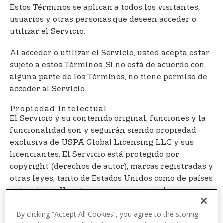
t
Estos Términos se aplican a todos los visitantes,
e
usuarios y otras personas que deseen acceder o
n
utilizar el Servicio.
t
Al acceder o utilizar el Servicio, usted acepta estar
sujeto a estos Términos. Si no está de acuerdo con
alguna parte de los Términos, no tiene permiso de
acceder al Servicio.
Propiedad Intelectual
El Servicio y su contenido original, funciones y la
funcionalidad son y seguirán siendo propiedad
exclusiva de USPA Global Licensing LLC y sus
licenciantes. El Servicio está protegido por
copyright (derechos de autor), marcas registradas y
otras leyes, tanto de Estados Unidos como de países
extranjeros. Nuestras marcas comerciales y
nuestra imagen comercial no se pueden utilizar en
By clicking “Accept All Cookies”, you agree to the storing
conexión con ningún producto o servicio sin el