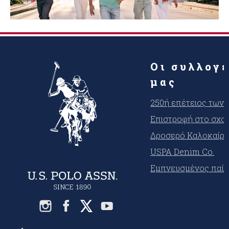
Οι συλλογ
μας
250ή επέτειος των
Επιστροφή στο σχο
Δροσερό Καλοκαίρι
USPA Denim Co.
Εμπνευσμένος παίκ