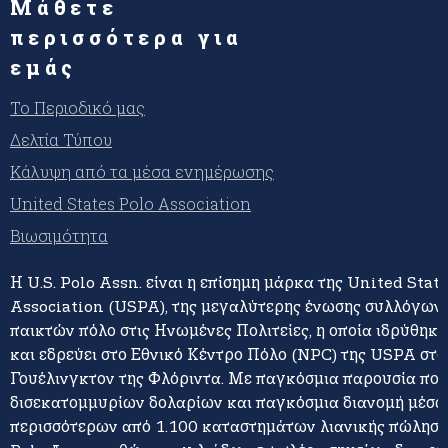
Μάθετε
περισσότερα για
εμάς
Το Περιοδικό μας
Δελτία Τύπου
Κάλυψη από τα μέσα ενημέρωσης
United States Polo Association
Βιωσιμότητα
Η U.S. Polo Assn. είναι η επίσημη μάρκα της United Stat
Association (USPA), της μεγαλύτερης ένωσης συλλόγων 
παικτών πόλο στις Ηνωμένες Πολιτείες, η οποία ιδρύθηκε
και εδρεύει στο Εθνικό Κέντρο Πόλο (NPC) της USPA στο
Γουέλινγκτον της Φλόριντα. Με παγκόσμια παρουσία πο
δισεκατομμυρίων δολαρίων και παγκόσμια διανομή μέσω
περισσότερων από 1.100 καταστημάτων λιανικής πώλησης