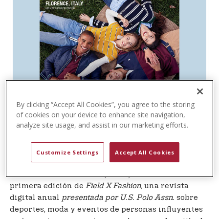
t
e
n
t
By clicking “Accept All Cookies”, you agree to the storing
of cookies on your device to enhance site navigation,
analyze site usage, and assist in our marketing efforts.
WEST PALM BEACH, FLORIDA.
(14 de diciembre
Customize Settings
Accept All Cookies
-
U.S. Polo Assn.,
la marca oficial de United
de 2023)
States Polo Association (USPA) ha lanzado la
primera edición de
Field X Fashion
, una revista
digital anual
presentada por U.S. Polo Assn.
sobre
deportes, moda y eventos de personas influyentes