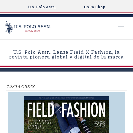
U.S. Polo Assn.
USPA Shop
S
k
U.S. Polo Assn. Lanza Field X Fashion, la
i
revista pionera global y digital de la marca
p
t
o
m
12/14/2023
a
i
n
c
o
n