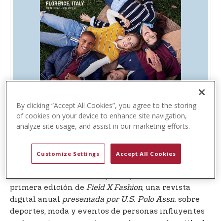
t
e
n
t
By clicking “Accept All Cookies”, you agree to the storing
of cookies on your device to enhance site navigation,
analyze site usage, and assist in our marketing efforts.
WEST PALM BEACH, FLORIDA.
(14 de diciembre
Customize Settings
Accept All Cookies
-
U.S. Polo Assn.,
la marca oficial de United
de 2023)
States Polo Association (USPA) ha lanzado la
primera edición de
Field X Fashion
, una revista
digital anual
presentada por U.S. Polo Assn.
sobre
deportes, moda y eventos de personas influyentes