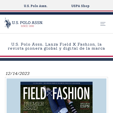
U.S. Polo Assn.
USPA Shop
S
k
U.S. Polo Assn. Lanza Field X Fashion, la
i
revista pionera global y digital de la marca
p
t
o
m
12/14/2023
a
i
n
c
o
n