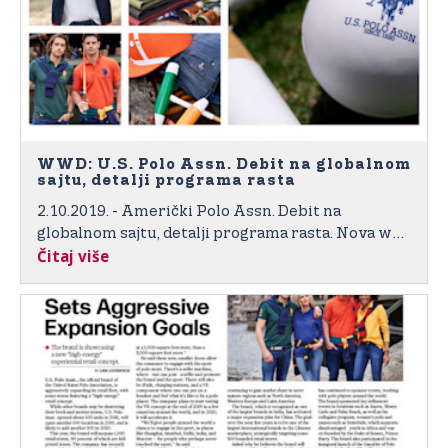
WWD: U.S. Polo Assn. Debit na globalnom
sajtu, detalji programa rasta
2.10.2019. - Američki Polo Assn. Debit na
globalnom sajtu, detalji programa rasta. Nova web
Čitaj više
stranica pokrenut će se u 100 zemalja u naredna
24 mjeseca, a započinje međunarodnu strategiju
rasta u 180 zemalja.