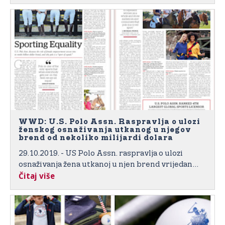
inspirisanim trgovinama energije “visokog cilja“.
WWD: U.S. Polo Assn. Raspravlja o ulozi
ženskog osnaživanja utkanog u njegov
brend od nekoliko milijardi dolara
29.10.2019. - US Polo Assn. raspravlja o ulozi
osnaživanja žena utkanoj u njen brend vrijedan
Čitaj više
više milijardi dolara i zašto je polo "sport
jednakih".