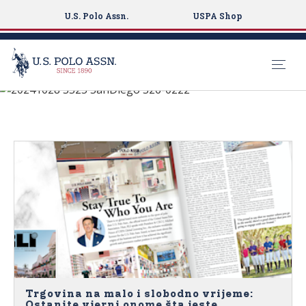
U.S. Polo Assn.
USPA Shop
MEDIJSKA
S
POKRIVENOST
k
i
p
t
o
m
a
i
n
c
o
n
Trgovina na malo i slobodno vrijeme:
Ostanite vjerni onome šta jeste