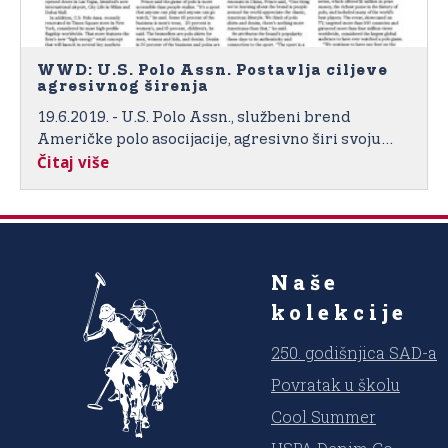
WWD: U.S. Polo Assn. Postavlja ciljeve
agresivnog širenja
19.6.2019. - U.S. Polo Assn., službeni brend
Američke polo asocijacije, agresivno širi svoju
Čitaj više
maloprodajnu flotu, a neke prodavnice sadrže
koncept maloprodaje „visoke energije“.
Naše
kolekcije
250. godišnjica SAD-a
Povratak u školu
Cool Summer