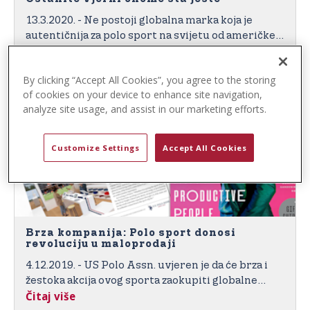
t
13.3.2020. - Ne postoji globalna marka koja je
e
autentičnija za polo sport na svijetu od američke
n
Čitaj više
Polo Assn., Službene marke Polo asocijacije
t
Sjedinjenih Država.
By clicking “Accept All Cookies”, you agree to the storing
of cookies on your device to enhance site navigation,
analyze site usage, and assist in our marketing efforts.
Customize Settings
Accept All Cookies
Brza kompanija: Polo sport donosi
revoluciju u maloprodaji
4.12.2019. - US Polo Assn. uvjeren je da će brza i
žestoka akcija ovog sporta zaokupiti globalne
Čitaj više
potrošače u novim interaktivnim i sportskim