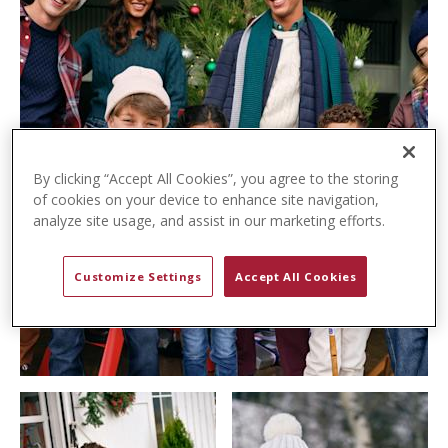
t
e
n
t
By clicking “Accept All Cookies”, you agree to the storing
of cookies on your device to enhance site navigation,
analyze site usage, and assist in our marketing efforts.
Customize Settings
Accept All Cookies