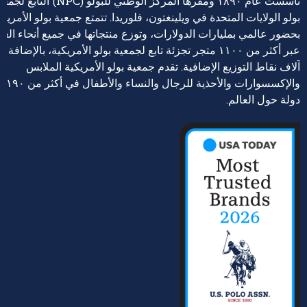
تأسست عام ١٨٩٠ ومقرها المركز الوطني للبولو (NPC) التابع 
بولو الولايات المتحدة في ويلينغتون، فلوريدا. تتمتع جمعية بولو الأمريكي
بحضور عالمي بمليارات الدولارات، وتوزع منتجاتها في جميع أنحاء العا
عبر أكثر من ١١٠٠ متجر تجزئة تابع لجمعية بولو الأمريكية، بالإضافة إ
آلاف نقاط التوزيع الإضافية. تقدم جمعية بولو الأمريكية الملابس
والإكسسوارات والأحذية للرجال والنساء والأطفال في أكثر من ١٩٠
دولة حول العالم.