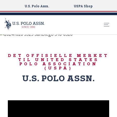
U.S. Polo Assn.
USPA Shop
Født til å spille
S
k
POLO PLAYER-
i
INSPIRERT
DET OFFISIELLE MERKET
p
TIL UNITED STATES
t
POLO ASSOCIATION
(USPA)
o
m
U.S. POLO ASSN.
a
i
n
c
o
n