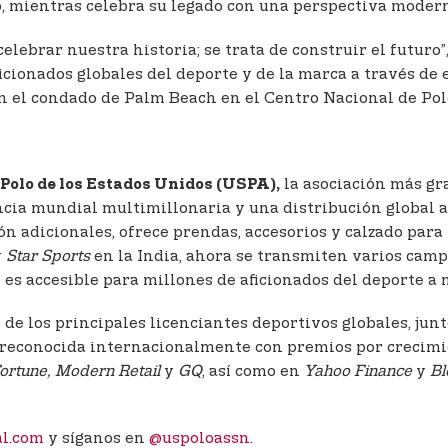
, mientras celebra su legado con una perspectiva modern
elebrar nuestra historia; se trata de construir el futuro”
cionados globales del deporte y de la marca a través de
 en el condado de Palm Beach en el Centro Nacional de Pol
la asociación más gr
Polo de los Estados Unidos (USPA),
encia mundial multimillonaria y una distribución global
ión adicionales, ofrece prendas, accesorios y calzado pa
y
Star Sports
en la India, ahora se transmiten varios cam
 es accesible para millones de aficionados del deporte a 
de los principales licenciantes deportivos globales, ju
 reconocida internacionalmente con premios por crecimie
ortune, Modern Retail
y
GQ
, así como en
Yahoo Finance
y
Bl
al.com
y síganos en
@uspoloassn
.