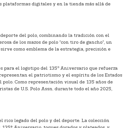
s plataformas digitales y en la tienda más allá de
 deporte del polo, combinando la tradición con el
rosa de los mazos de polo “con tiro de gancho”, un
e sirve como emblema de la estrategia, precisión e
o
s para el logotipo del 135
Aniversario que refuerza
representan el patriotismo y el espíritu de los Estados
l polo. Como representación visual de 135 años de
istas de U.S. Polo Assn. durante todo el año 2025,
l rico legado del polo y del deporte. La colección
el 135° Aniversario, toques dorados y plateados, y