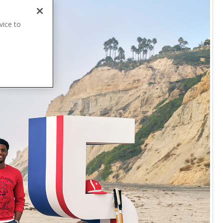
vice to
.