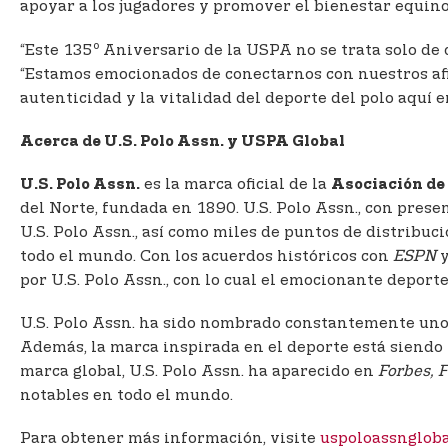
apoyar a los jugadores y promover el bienestar equino
o
“Este 135
Aniversario de la USPA no se trata solo de c
“Estamos emocionados de conectarnos con nuestros afi
autenticidad y la vitalidad del deporte del polo aquí
Acerca de U.S. Polo Assn. y USPA Global
es la marca oficial de la
U.S. Polo Assn.
Asociación de 
del Norte, fundada en 1890. U.S. Polo Assn., con pres
U.S. Polo Assn., así como miles de puntos de distribuc
todo el mundo. Con los acuerdos históricos con
ESPN
por U.S. Polo Assn., con lo cual el emocionante deporte
U.S. Polo Assn. ha sido nombrado constantemente uno 
Además, la marca inspirada en el deporte está siendo
marca global, U.S. Polo Assn. ha aparecido en
Forbes, F
notables en todo el mundo.
Para obtener más información, visite
uspoloassnglob