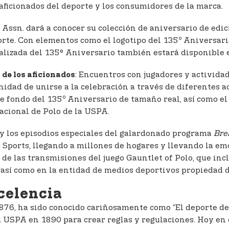
ficionados del deporte y los consumidores de la marca.
o Assn. dará a conocer su colección de aniversario de edi
o
rte. Con elementos como el logotipo del 135
Aniversario
nalizada del 135° Aniversario también estará disponible 
: Encuentros con jugadores y actividad
de los aficionados
nidad de unirse a la celebración a través de diferentes 
o
de fondo del 135
Aniversario de tamaño real, así como el 
acional de Polo de la USPA.
 y los episodios especiales del galardonado programa
Bre
Sports, llegando a millones de hogares y llevando la emo
s de las transmisiones del juego Gauntlet of Polo, que i
así como en la entidad de medios deportivos propiedad d
celencia
1876, ha sido conocido cariñosamente como “El deporte de l
a USPA en 1890 para crear reglas y regulaciones. Hoy en 