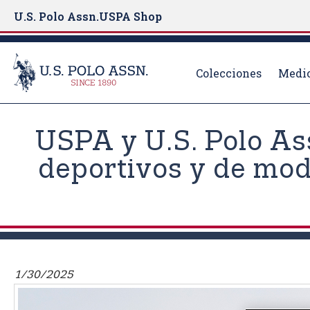
U.S. Polo Assn.
USPA Shop
Colecciones
Medio
S
k
USPA y U.S. Polo As
i
p
deportivos y de mod
t
o
m
a
i
n
1/30/2025
c
o