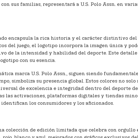
con sus familias, representará a U.S. Polo Assn. en varia
do encapsula la rica historia y el carácter distintivo del
 del juego, el logotipo incorpora la imagen única y pode
vo de la intensidad y habilidad del deporte. Este detall
logotipo con su esencia.
mática marca U.S. Polo Assn., siguen siendo fundamentale
mpo, simboliza su presencia global. Estos colores no solo 
ersal de excelencia e integridad dentro del deporte de
s las activaciones, plataformas digitales y tiendas minor
identifican los consumidores y los aficionados.
a colección de edición limitada que celebra con orgullo e
 rojo, blanco y azul, mejorados con gráficos exclusivos d