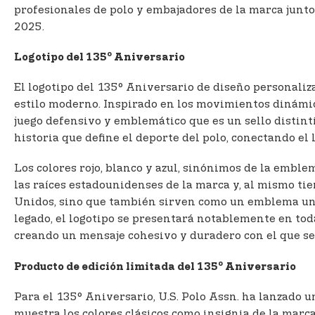
profesionales de polo y embajadores de la marca junto 
2025.
o
Logotipo del 135
Aniversario
El logotipo del 135° Aniversario de diseño personaliza
estilo moderno. Inspirado en los movimientos dinámicos
juego defensivo y emblemático que es un sello distinti
historia que define el deporte del polo, conectando el 
Los colores rojo, blanco y azul, sinónimos de la emble
las raíces estadounidenses de la marca y, al mismo tie
Unidos, sino que también sirven como un emblema univ
legado, el logotipo se presentará notablemente en toda
creando un mensaje cohesivo y duradero con el que se 
o
Producto de edición limitada del 135
Aniversario
Para el 135° Aniversario, U.S. Polo Assn. ha lanzado un
muestra los colores clásicos como insignia de la marca,