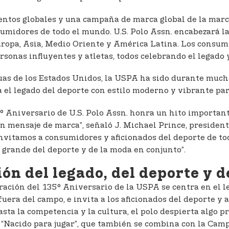
entos globales y una campaña de marca global de la marca
nsumidores de todo el mundo. U.S. Polo Assn. encabezará 
uropa, Asia, Medio Oriente y América Latina. Los consum
rsonas influyentes y atletas, todos celebrando el legado y
as de los Estados Unidos, la USPA ha sido durante mucho
a el legado del deporte con estilo moderno y vibrante par
° Aniversario de U.S. Polo Assn. honra un hito important
un mensaje de marca”, señaló J. Michael Prince, presiden
Invitamos a consumidores y aficionados del deporte de to
 grande del deporte y de la moda en conjunto”.
ón del legado, del deporte y d
bración del 135° Aniversario de la USPA se centra en el l
fuera del campo, e invita a los aficionados del deporte y
hasta la competencia y la cultura, el polo despierta algo
“Nacido para jugar”, que también se combina con la Camp