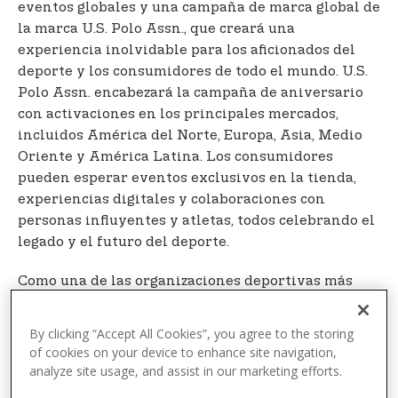
eventos globales y una campaña de marca global de
la marca U.S. Polo Assn., que creará una
experiencia inolvidable para los aficionados del
deporte y los consumidores de todo el mundo. U.S.
Polo Assn. encabezará la campaña de aniversario
con activaciones en los principales mercados,
incluidos América del Norte, Europa, Asia, Medio
Oriente y América Latina. Los consumidores
pueden esperar eventos exclusivos en la tienda,
experiencias digitales y colaboraciones con
personas influyentes y atletas, todos celebrando el
legado y el futuro del deporte.
Como una de las organizaciones deportivas más
antiguas de los Estados Unidos, la USPA ha sido
durante mucho tiempo un pilar de la comunidad
By clicking “Accept All Cookies”, you agree to the storing
global del polo. La campaña, dirigida por la marca
of cookies on your device to enhance site navigation,
U.S. Polo Assn., conecta el legado del deporte con
analyze site usage, and assist in our marketing efforts.
estilo moderno y vibrante para celebrar su