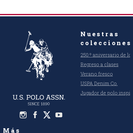
Nuestras
colecciones
250.º aniversario de l
Regreso a clases
Verano fresco
USPA Denim Co.
Jugador de polo inspi
Más