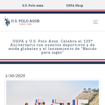
U.S. Polo Assn.
USPA Shop
S
k
USPA y U.S. Polo Assn. Celebre el 135°
i
Aniversario con eventos deportivos y de
moda globales y el lanzamiento de “Nacido
p
para jugar”
t
o
m
a
1/30/2025
i
n
c
o
n