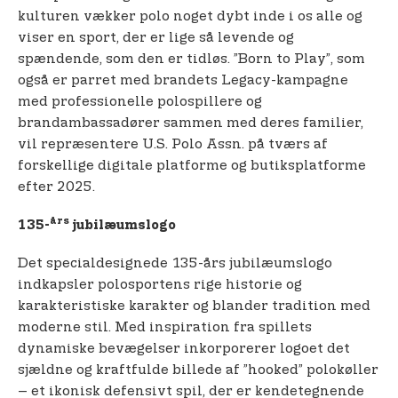
kulturen vækker polo noget dybt inde i os alle og
viser en sport, der er lige så levende og
spændende, som den er tidløs. ”Born to Play”, som
også er parret med brandets Legacy-kampagne
med professionelle polospillere og
brandambassadører sammen med deres familier,
vil repræsentere U.S. Polo Assn. på tværs af
forskellige digitale platforme og butiksplatforme
efter 2025.
års
135-
jubilæumslogo
Det specialdesignede 135-års jubilæumslogo
indkapsler polosportens rige historie og
karakteristiske karakter og blander tradition med
moderne stil. Med inspiration fra spillets
dynamiske bevægelser inkorporerer logoet det
sjældne og kraftfulde billede af ”hooked” polokøller
– et ikonisk defensivt spil, der er kendetegnende