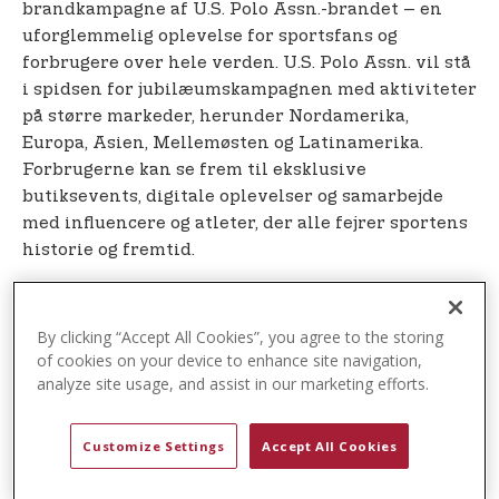
brandkampagne af U.S. Polo Assn.-brandet – en
uforglemmelig oplevelse for sportsfans og
forbrugere over hele verden. U.S. Polo Assn. vil stå
i spidsen for jubilæumskampagnen med aktiviteter
på større markeder, herunder Nordamerika,
Europa, Asien, Mellemøsten og Latinamerika.
Forbrugerne kan se frem til eksklusive
butiksevents, digitale oplevelser og samarbejde
med influencere og atleter, der alle fejrer sportens
historie og fremtid.
Som en af de ældste sportsorganisationer i USA
har USPA længe været en hjørnesten i det globale
By clicking “Accept All Cookies”, you agree to the storing
polosamfund. Kampagnen, der ledes af U.S. Polo
of cookies on your device to enhance site navigation,
Assn.-brandet, forbinder sportens historie med et
analyze site usage, and assist in our marketing efforts.
moderne, levende twist, der hylder dens globale
appel.
Customize Settings
Accept All Cookies
”Som det officielle brand for USPA hædrer U.S. Polo