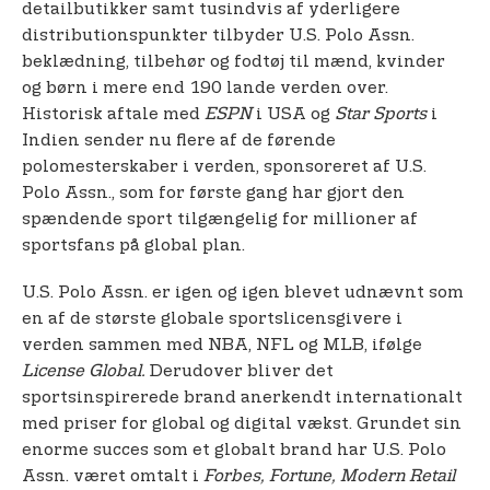
detailbutikker samt tusindvis af yderligere
distributionspunkter tilbyder U.S. Polo Assn.
beklædning, tilbehør og fodtøj til mænd, kvinder
og børn i mere end 190 lande verden over.
Historisk aftale med
ESPN
i USA og
Star Sports
i
Indien sender nu flere af de førende
polomesterskaber i verden, sponsoreret af U.S.
Polo Assn., som for første gang har gjort den
spændende sport tilgængelig for millioner af
sportsfans på global plan.
U.S. Polo Assn. er igen og igen blevet udnævnt som
en af de største globale sportslicensgivere i
verden sammen med NBA, NFL og MLB, ifølge
License Global.
Derudover bliver det
sportsinspirerede brand anerkendt internationalt
med priser for global og digital vækst. Grundet sin
enorme succes som et globalt brand har U.S. Polo
Assn. været omtalt i
Forbes, Fortune, Modern Retail