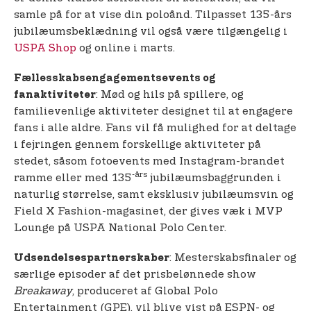
samle på for at vise din poloånd. Tilpasset 135-års
jubilæumsbeklædning vil også være tilgængelig i
USPA Shop
og online i marts.
Fællesskabsengagementsevents og
: Mød og hils på spillere, og
fanaktiviteter
familievenlige aktiviteter designet til at engagere
fans i alle aldre. Fans vil få mulighed for at deltage
i fejringen gennem forskellige aktiviteter på
stedet, såsom fotoevents med Instagram-brandet
-års
ramme eller med 135
jubilæumsbaggrunden i
naturlig størrelse, samt eksklusiv jubilæumsvin og
Field X Fashion-magasinet, der gives væk i MVP
Lounge på USPA National Polo Center.
: Mesterskabsfinaler og
Udsendelsespartnerskaber
særlige episoder af det prisbelønnede show
Breakaway
, produceret af Global Polo
Entertainment (GPE), vil blive vist på ESPN- og