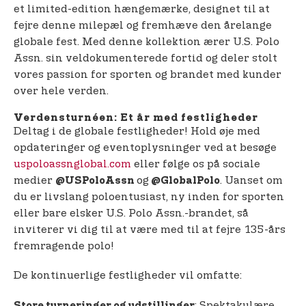
et limited-edition hængemærke, designet til at
fejre denne milepæl og fremhæve den årelange
globale fest. Med denne kollektion ærer U.S. Polo
Assn. sin veldokumenterede fortid og deler stolt
vores passion for sporten og brandet med kunder
over hele verden.
Verdensturnéen: Et år med festligheder
Deltag i de globale festligheder! Hold øje med
opdateringer og eventoplysninger ved at besøge
uspoloassnglobal.com
eller følge os på sociale
medier
og
. Uanset om
@USPoloAssn
@GlobalPolo
du er livslang poloentusiast, ny inden for sporten
eller bare elsker U.S. Polo Assn.-brandet, så
inviterer vi dig til at være med til at fejre 135-års
fremragende polo!
De kontinuerlige festligheder vil omfatte:
: Spektakulære
Store turneringer og udstillinger