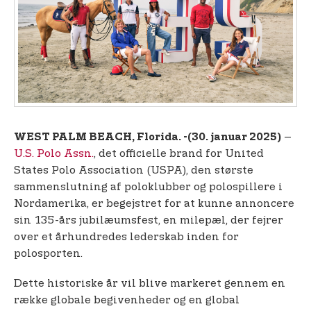
t
e
n
t
–
WEST PALM BEACH, Florida. -
(30. januar 2025)
U.S. Polo Assn.
, det officielle brand for United
States Polo Association (USPA), den største
sammenslutning af poloklubber og polospillere i
Nordamerika, er begejstret for at kunne annoncere
sin 135-års jubilæumsfest, en milepæl, der fejrer
over et århundredes lederskab inden for
polosporten.
Dette historiske år vil blive markeret gennem en
række globale begivenheder og en global