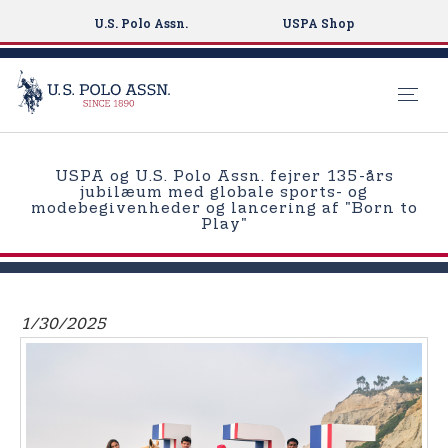
U.S. Polo Assn.
USPA Shop
S
k
USPA og U.S. Polo Assn. fejrer 135-års
i
jubilæum med globale sports- og
modebegivenheder og lancering af "Born to
p
Play"
t
o
m
a
1/30/2025
i
n
c
o
n