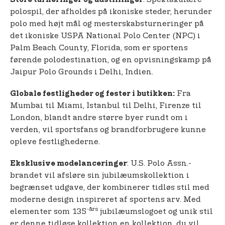
polospil, der afholdes på ikoniske steder, herunder
polo med højt mål og mesterskabsturneringer på
det ikoniske USPA National Polo Center (NPC) i
Palm Beach County, Florida, som er sportens
førende polodestination, og en opvisningskamp på
Jaipur Polo Grounds i Delhi, Indien.
Fra
Globale festligheder og fester i butikken:
Mumbai til Miami, Istanbul til Delhi, Firenze til
London, blandt andre større byer rundt om i
verden, vil sportsfans og brandforbrugere kunne
opleve festlighederne.
: U.S. Polo Assn.-
Eksklusive modelanceringer
brandet vil afsløre sin jubilæumskollektion i
begrænset udgave, der kombinerer tidløs stil med
moderne design inspireret af sportens arv. Med
-års
elementer som 135
jubilæumslogoet og unik stil
er denne tidløse kollektion en kollektion, du vil