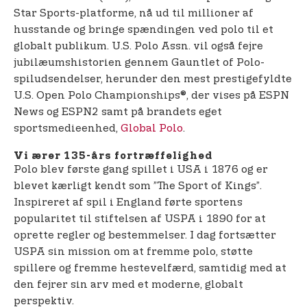
Star Sports-platforme, nå ud til millioner af
husstande og bringe spændingen ved polo til et
globalt publikum. U.S. Polo Assn. vil også fejre
jubilæumshistorien gennem Gauntlet of Polo-
spiludsendelser, herunder den mest prestigefyldte
U.S. Open Polo Championships®, der vises på ESPN
News og ESPN2 samt på brandets eget
sportsmedieenhed,
Global Polo
.
Vi ærer 135-års fortræffelighed
Polo blev første gang spillet i USA i 1876 og er
blevet kærligt kendt som ”The Sport of Kings”.
Inspireret af spil i England førte sportens
popularitet til stiftelsen af USPA i 1890 for at
oprette regler og bestemmelser. I dag fortsætter
USPA sin mission om at fremme polo, støtte
spillere og fremme hestevelfærd, samtidig med at
den fejrer sin arv med et moderne, globalt
perspektiv.