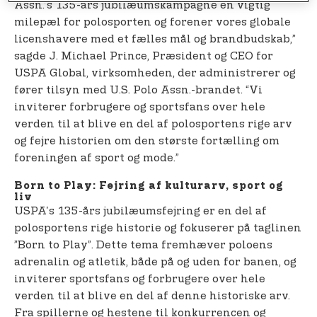
Assn.’s 135-års jubilæumskampagne en vigtig
milepæl for polosporten og forener vores globale
licenshavere med et fælles mål og brandbudskab,”
sagde J. Michael Prince, Præsident og CEO for
USPA Global, virksomheden, der administrerer og
fører tilsyn med U.S. Polo Assn.-brandet. “Vi
inviterer forbrugere og sportsfans over hele
verden til at blive en del af polosportens rige arv
og fejre historien om den største fortælling om
foreningen af sport og mode.”
Born to Play: Fejring af kulturarv, sport og
liv
USPA's 135-års jubilæumsfejring er en del af
polosportens rige historie og fokuserer på taglinen
”Born to Play”. Dette tema fremhæver poloens
adrenalin og atletik, både på og uden for banen, og
inviterer sportsfans og forbrugere over hele
verden til at blive en del af denne historiske arv.
Fra spillerne og hestene til konkurrencen og