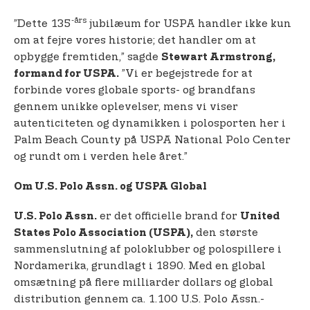
-års
”Dette 135
jubilæum for USPA handler ikke kun
om at fejre vores historie; det handler om at
opbygge fremtiden,” sagde
Stewart Armstrong,
”Vi er begejstrede for at
formand for USPA.
forbinde vores globale sports- og brandfans
gennem unikke oplevelser, mens vi viser
autenticiteten og dynamikken i polosporten her i
Palm Beach County på USPA National Polo Center
og rundt om i verden hele året.”
Om U.S. Polo Assn. og USPA Global
er det officielle brand for
U.S. Polo Assn.
United
den største
States Polo Association (USPA),
sammenslutning af poloklubber og polospillere i
Nordamerika, grundlagt i 1890. Med en global
omsætning på flere milliarder dollars og global
distribution gennem ca. 1.100 U.S. Polo Assn.-