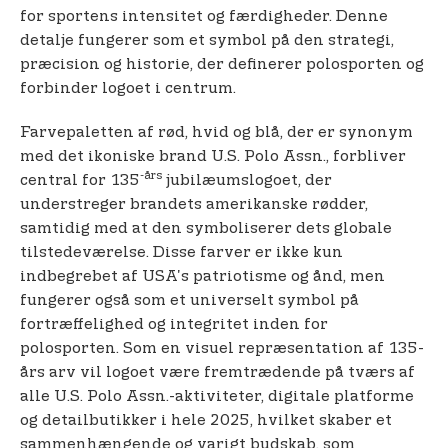
for sportens intensitet og færdigheder. Denne
detalje fungerer som et symbol på den strategi,
præcision og historie, der definerer polosporten og
forbinder logoet i centrum.
Farvepaletten af rød, hvid og blå, der er synonym
med det ikoniske brand U.S. Polo Assn., forbliver
-års
central for 135
jubilæumslogoet, der
understreger brandets amerikanske rødder,
samtidig med at den symboliserer dets globale
tilstedeværelse. Disse farver er ikke kun
indbegrebet af USA's patriotisme og ånd, men
fungerer også som et universelt symbol på
fortræffelighed og integritet inden for
polosporten. Som en visuel repræsentation af 135-
års arv vil logoet være fremtrædende på tværs af
alle U.S. Polo Assn.-aktiviteter, digitale platforme
og detailbutikker i hele 2025, hvilket skaber et
sammenhængende og varigt budskab, som