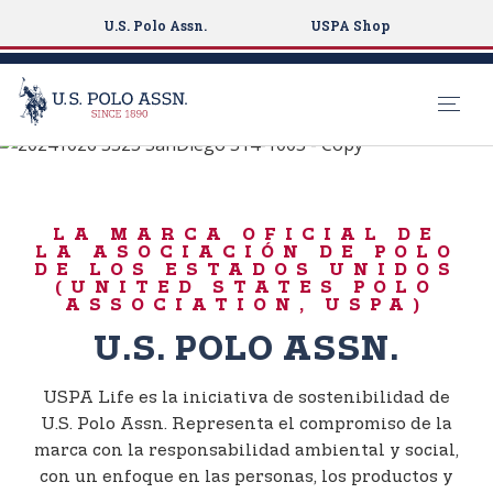
U.S. Polo Assn.
USPA Shop
NACIDO PARA JUGAR
S
k
USPA LIFE
i
LA MARCA OFICIAL DE
p
LA ASOCIACIÓN DE POLO
t
DE LOS ESTADOS UNIDOS
(UNITED STATES POLO
o
ASSOCIATION, USPA)
m
U.S. POLO ASSN.
a
i
n
USPA Life es la iniciativa de sostenibilidad de
c
U.S. Polo Assn. Representa el compromiso de la
o
marca con la responsabilidad ambiental y social,
n
con un enfoque en las personas, los productos y