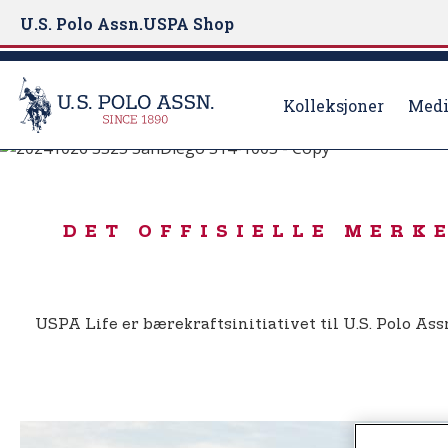
U.S. Polo Assn.
USPA Shop
Kolleksjoner
Medi
FØDT TIL Å SPILLE
S
k
USPA-LIV
i
DET OFFISIELLE MERK
p
t
o
m
USPA Life er bærekraftsinitiativet til U.S. Polo Ass
a
i
n
c
o