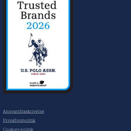
Ansvarsfraskrivelse
Privatlivspolitik
Cookies politik