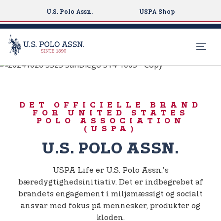
U.S. Polo Assn.
USPA Shop
FØDT TIL AT SPILLE
S
k
USPA LIFE
i
DET OFFICIELLE BRAND
p
FOR UNITED STATES
t
POLO ASSOCIATION
(USPA)
o
m
U.S. POLO ASSN.
a
i
USPA Life er U.S. Polo Assn.'s
n
bæredygtighedsinitiativ. Det er indbegrebet af
c
brandets engagement i miljømæssigt og socialt
o
ansvar med fokus på mennesker, produkter og
n
kloden.