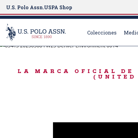
U.S. Polo Assn.
USPA Shop
Colecciones
Medio
Nacido para jugar
S
k
DÍA FESTIVO
i
LA MARCA OFICIAL DE 
p
(UNITED
t
o
m
a
i
n
c
o